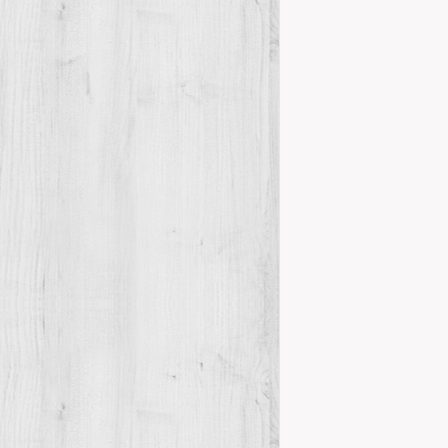
Details
ASAMBLEA
Novetats del
En reunión ma
Asamblea Gene