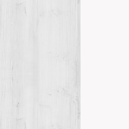
Details
WEB
Novetats del
Per acord de
aquesta web a
segut aproba