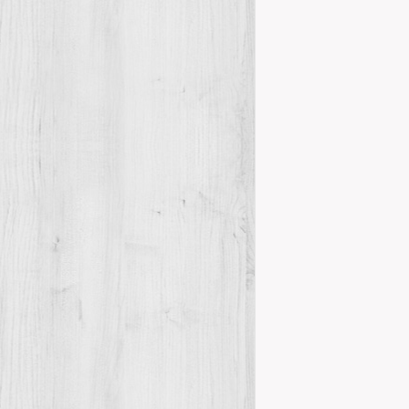
Publicacions
El Centre d’Es
llibre“L’Expl
tracta sobre l
Details
Exposició 
Exposicions
El CENTRE D
Instituts i A
COMUNES AL M
Details