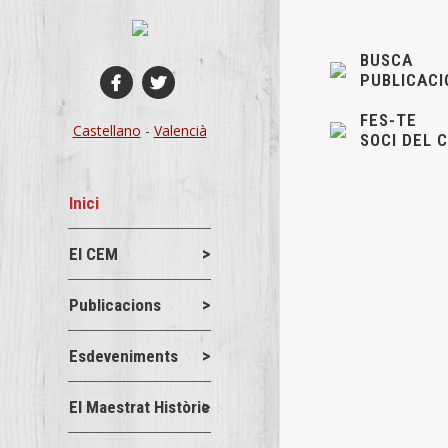
BUSCA
PUBLICACI
FES-TE
Castellano
-
Valencià
SOCI DEL 
Inici
El CEM
775 Anivers
Actes
13 g
Publicacions
775 Aniversar
Esdeveniments
Benassal i a l
Details
El Maestrat Històric