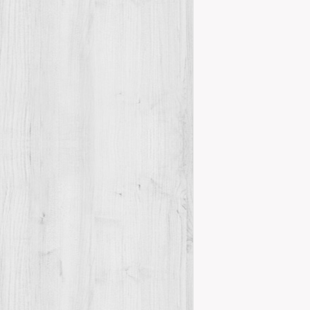
Details
Butlletí 90
Publicacions
El CEM publica
semestral. A
Jornades d’Est
Details
L’ EXPLOR