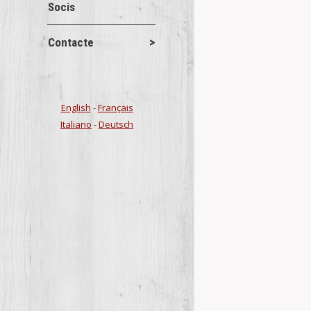
Socis
Carta de Po
Contacte
Actes
1 ge
“Les cartes de
per tant, deu
English
-
Français
menor…
Italiano
-
Deutsch
Details
Carta Pobla
Conferències
Per celebrar 
CENTRE D’ESTU
al…