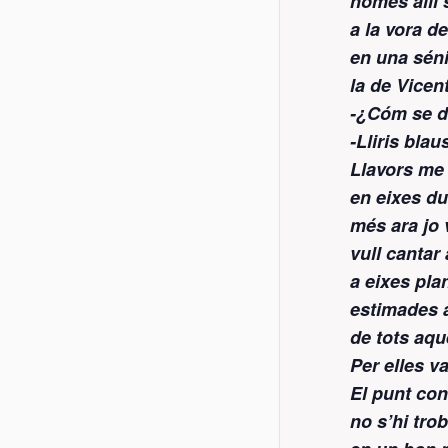
només allí 
a la vora de
en una sén
la de Vicen
-¿Cóm se di
-Lliris bla
Llavors me 
en eixes du
més ara jo 
vull cantar a
a eixes pla
estimades a
de tots aqu
Per elles v
El punt con
no s’hi tro