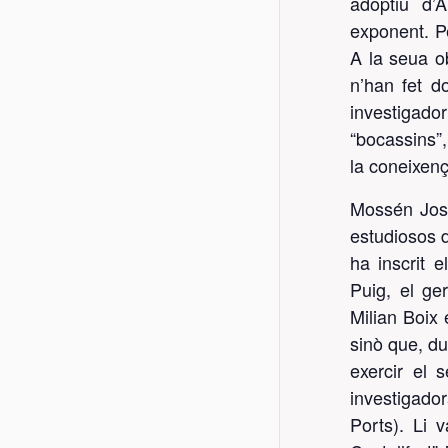
adoptiu d’
exponent. Pe
A la seua o
n’han fet d
investigado
“bocassins”,
la coneixenç
Mossén Jose
estudiosos d
ha inscrit 
Puig, el g
Milian Boix 
sinò que, d
exercir el 
investigador
Ports). Li v