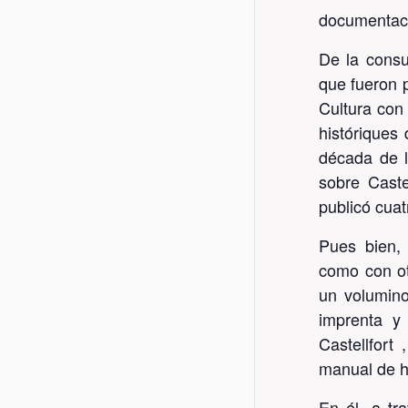
documentació
De la consu
que fueron 
Cultura con
históriques 
década de l
sobre Caste
publicó cuatr
Pues bien, 
como con ot
un volumino
imprenta y 
Castellfort
manual de hi
En él, a tr