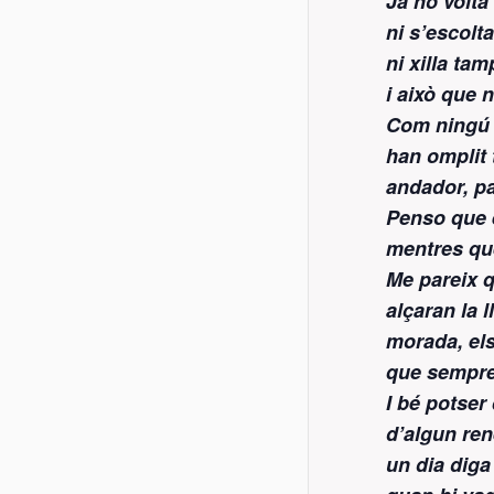
Ja no volta
ni s’escolt
ni xilla tam
i això que 
Com ningú e
han omplit t
andador, pa
Penso que e
mentres que
Me pareix 
alçaran la 
morada, els
que sempre
I bé potser 
d’algun ren
un dia diga