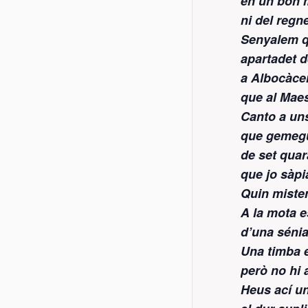
en un bon 
ni del regn
Senyalem qu
apartadet d
a Albocàce
que al Maes
Canto a uns
que gemegu
de set quar
que jo sàpia
Quin mister
A la mota e
d’una sénia
Una timba 
però no hi 
Heus ací un