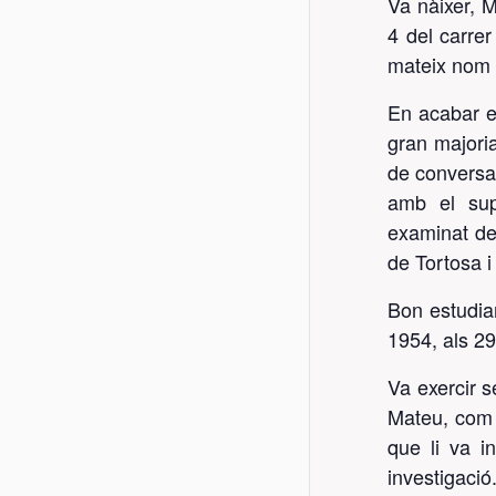
Va nàixer, 
4 del carrer
mateix nom 
En acabar e
gran majoria
de conversa
amb el sup
examinat del
de Tortosa i
Bon estudian
1954, als 29
Va exercir s
Mateu, com 
que li va i
investigaci