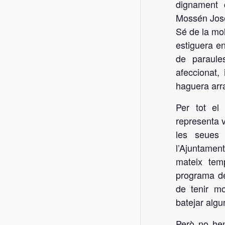
dignament c
Mossén Josep
Sé de la mol
estiguera en
de paraule
afeccionat,
haguera arr
Per tot el 
representa v
les seues 
l’Ajuntament
mateix tem
programa de
de tenir mo
batejar algu
Però no hem