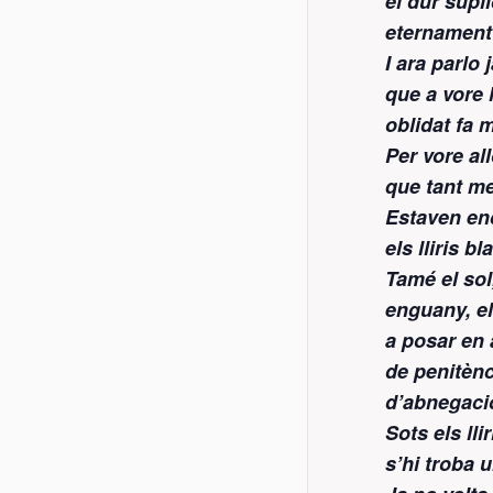
el dur supli
eternament
I ara parlo 
que a vore 
oblidat fa 
Per vore all
que tant me
Estaven enc
els lliris b
Tamé el sol
enguany, el
a posar en 
de penitènc
d’abnegaci
Sots els lli
s’hi troba 