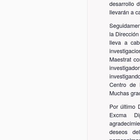
desarrollo 
llevarán a c
Seguidamente
la Dirección
lleva a ca
investigaci
Maestrat co
investigado
investigand
Centro de 
Muchas grac
Por último 
Excma Dip
agradecimie
deseos del