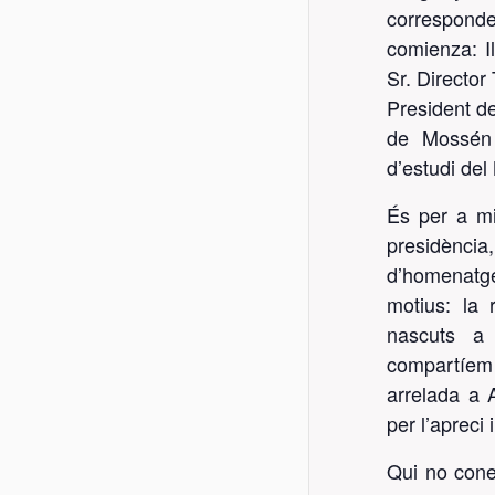
correspond
comienza: Il
Sr. Director 
President de
de Mossén J
d’estudi del
És per a mi
presidència,
d’homenatge
motius: la
nascuts a 
compartíem 
arrelada a A
per l’apreci
Qui no conei