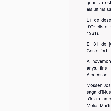
quan va est
els últims s
L’1 de dese
d’Ortells al
1961).
El 31 de j
Castellfort 
Al novembre
anys, fins 
Albocàsser.
Mossén Josep
saga d’il·lu
s’inicia am
Melià Martí 