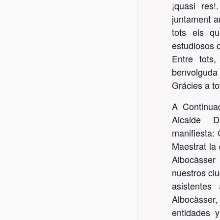
¡quasi res!
juntament am
tots els q
estudiosos 
Entre tots
benvolguda 
Grácies a to
A Continuac
Alcalde 
manifiesta:
Maestrat la 
Albocàsser 
nuestros ci
asistentes
Albocàsser
entidades 