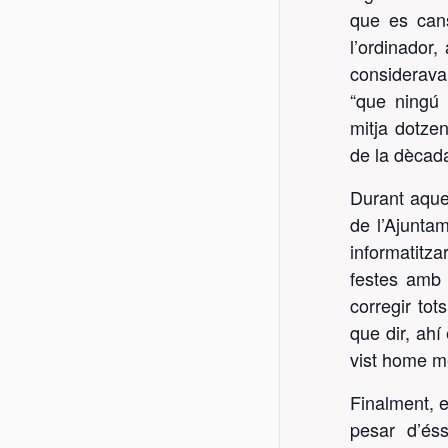
que es cans
l’ordinador, 
considerava
“que ningú 
mitja dotzen
de la dècada
Durant aques
de l’Ajunta
informatitza
festes amb 
corregir tot
que dir, ahí
vist home mé
Finalment, 
pesar d’és