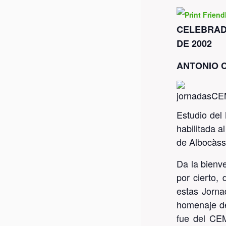
13 
CELEBRAD
PRÒXIMS ESDEVENIMENTS
CO
DE 2002
Car
ANTONIO C
Cas
Tel
Estudio del 
Ema
habilitada a
ce
de Albocàss
ce
Da la bienv
ce
por cierto,
Xar
estas Jorna
homenaje de
fue del CEM
Centre d'Estudis del Maestrat
-
Avís legal