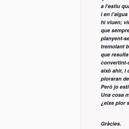
a l’estiu q
i en l’aigu
hi viuen; v
que sempre 
planyent-se
tremolant 
que resulta
convertint-
això ahir, 
ploraran d
Però jo esti
Una cosa m
¿eixe plor 
Gràcies.