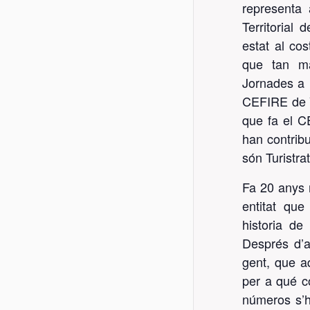
representa 
Territorial
estat al co
que tan ma
Jornades a l
CEFIRE de V
que fa el C
han contrib
són Turistra
Fa 20 anys 
entitat que 
historia de
Després d’a
gent, que aq
per a qué co
números s’h