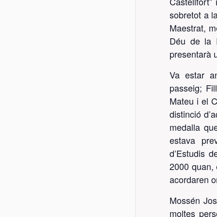
Castellfort”
sobretot a l
Maestrat, m
Déu de la F
presentarà un
Va estar a
passeig; Fi
Mateu i el C
distinció d’
medalla que
estava prev
d’Estudis d
2000 quan, e
acordaren or
Mossén Jose
moltes pers