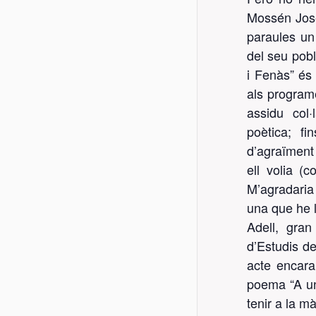
Mossén Jose
paraules un 
del seu pobl
i Fenàs” és 
als programe
assidu col
poètica; f
d’agraïment
ell volia (
M’agradaria
una que he 
Adell, gra
d’Estudis de
acte encara
poema “A un
tenir a la m