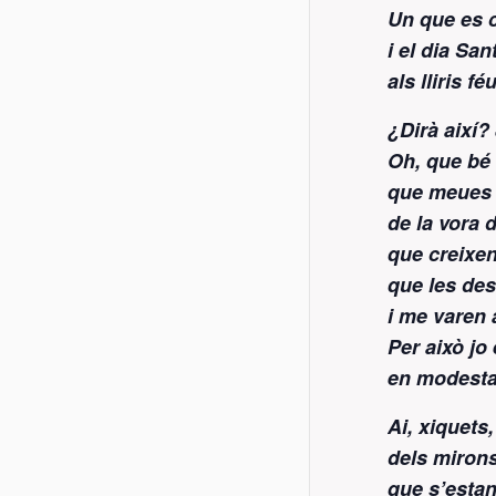
Un que es 
i el dia San
als lliris f
¿Dirà així? 
Oh, que bé s
que meues 
de la vora 
que creixen
que les des
i me varen 
Per això jo 
en modesta
Ai, xiquets,
dels mirons 
que s’estan