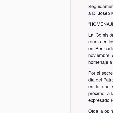
Seguidament
a D. Josep M
“HOMENAJE
La Comisió
reunió en lo
en Benicarl
noviembre 
homenaje a 
Por el secre
día del Pat
en la que 
próximo, a 
expresado P
Oída la opi