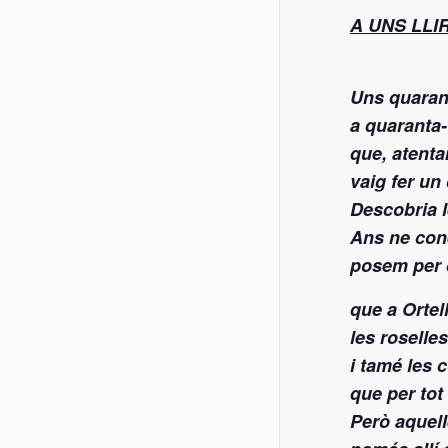
A UNS LLI
Uns quaran
a quaranta-
que, atent
vaig fer un
Descobria l
Ans ne cone
posem per c
que a Ortel
les roselles
i tamé les c
que per tot
Però aquell