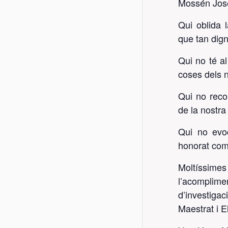
Mossén Jose
Qui oblida l
que tan dign
Qui no té a
coses dels 
Qui no reco
de la nostra
Qui no evo
honorat com
Moltíssimes
l’acomplime
d’investigac
Maestrat i E