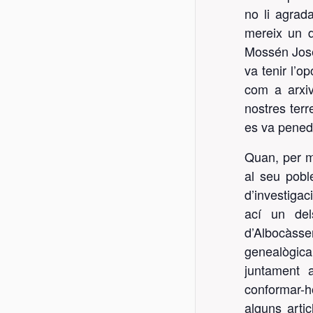
no li agrad
mereix un di
Mossén Jos
va tenir l’o
com a arxiv
nostres terr
es va penedi
Quan, per mo
al seu pobl
d’investigac
ací un del
d’Albocàss
genealògica 
juntament a
conformar-ho
alguns artic