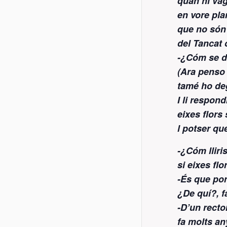
quan hi vag
en vore pla
que no són 
del Tancat 
-¿Cóm se d
(Ara penso
tamé ho de
I li respond
eixes flors 
l potser qu
-¿Cóm lliri
si eixes fl
-És que port
¿De quí?, f
-D’un recto
fa molts an