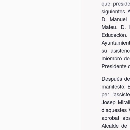
que preside
Contacta
|
Compra de publicacions
|
Fes-t
siguientes 
D. Manuel F
Mateu. D. F
Educación.
Ayuntamient
su asisten
miembro del
Presidente 
Después de 
manifestó: 
per l’assist
Josep Mirall
d’aquestes 
aprobat aba
Alcalde de 