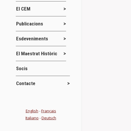
ASAMBLEA
El CEM
Novetats del
Publicacions
A continuació
16 de diciemb
Esdeveniments
Details
El Maestrat Històric
JORNADA I
Socis
MASONERÍ
Contacte
Conferències
No hace mucho
Maestrat” con 
English
-
Français
Details
Italiano
-
Deutsch