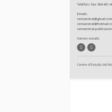
Telèfon i fax: 964 461 4
Emails:
cemaestrat@gmail.co
cemaestrat@hotmail.c
cemaestrat.publicacio
Xarxes socials:
Centre d'Estudis del M