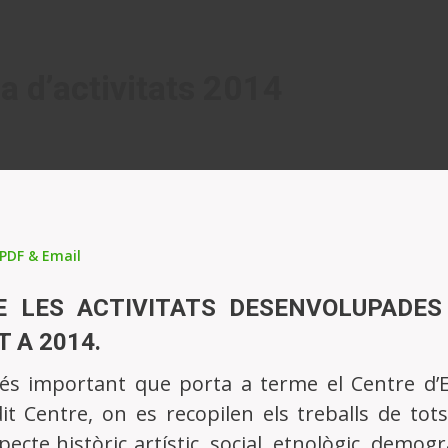
 d’activitats 2014
PRÒXIMS
CIONS
ESDEVENIMENTS
 de l'ofici dels
 Sant Mateu
5
 LES ACTIVITATS DESENVOLUPADES
 nº 106. Julio-
 A 2014.
ño 2021
24
més important que porta a terme el Centre d’Es
dit Centre, on es recopilen els treballs de to
n nº 107. Enero-
pecte històric artístic, social, etnològic, demog