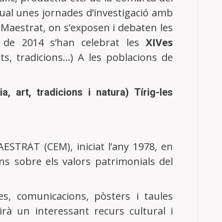
ual unes jornades d’investigació amb
 Maestrat, on s’exposen i debaten les
e de 2014 s’han celebrat les
XIVes
|
Accés per a socis
ts, tradicions…) A les poblacions de
 art, tradicions i natura) Tírig-les
ESTRAT (CEM), iniciat l’any 1978, en
ns sobre els valors patrimonials del
es, comunicacions, pòsters i taules
rà un interessant recurs cultural i