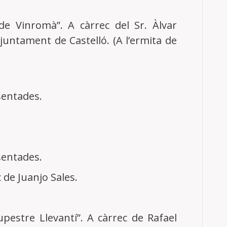
de Vinromà”. A càrrec del Sr. Àlvar
untament de Castelló. (A l’ermita de
sentades.
sentades.
c de Juanjo Sales.
upestre Llevantí”. A càrrec de Rafael