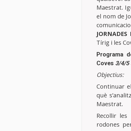
junio año 2
Maestrat. I
13 juliol, 20
el nom de Jo
comunicaci
Centre d'Estudis del Maestrat
-
Avís
C
JORNADES 
legal
Tírig i les Co
Programa de 
Coves
3/4/5
Objectius:
Continuar e
què s’analit
Maestrat.
Recollir le
rodones per