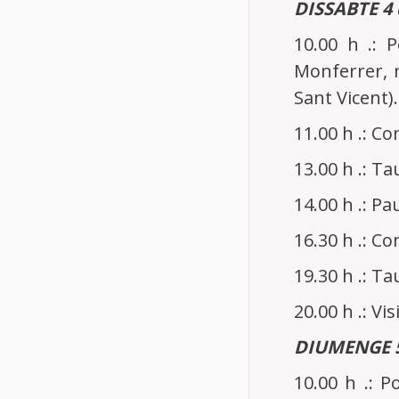
DISSABTE 4 
10.00 h .: 
Monferrer, m
Sant Vicent).
11.00 h .: C
13.00 h .: T
14.00 h .: Pa
16.30 h .: C
19.30 h .: T
20.00 h .: Vi
DIUMENGE 5
10.00 h .: P