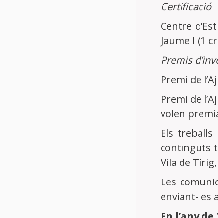
Certificació
Centre d’Est
Jaume I (1 cr
Premis d’inv
Premi de l’A
Premi de l’A
volen premiar
Els treball
continguts t
Vila de Tíri
Les comunic
enviant-les 
En l’any de