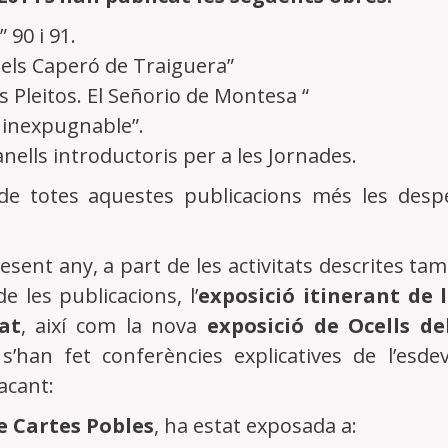
” 90 i 91.
dels Caperó de Traiguera”
 Pleitos. El Señorio de Montesa “
 inexpugnable”.
nells introductoris per a les Jornades.
de totes aquestes publicacions més les desp
esent any, a part de les activitats descrites ta
e les publicacions, l’
exposició itinerant de 
at
, així com la nova
exposició de Ocells d
 s’han fet conferències explicatives de l’es
acant:
e Cartes Pobles
, ha estat exposada a: