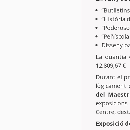
“Butlletins
“Història 
“Poderosos
“Peñíscola
Disseny pa
La quantia 
12.809,67 €
Durant el pr
lògicament d
del Maestr
exposicions
Centre, dest
Exposició d