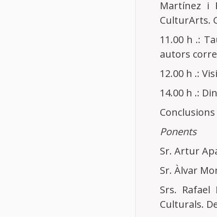
Martínez i 
CulturArts. 
11.00 h .: T
autors corr
12.00 h .: Vi
14.00 h .: D
Conclusions 
Ponents
Sr. Artur Apa
Sr. Àlvar Mo
Srs. Rafael
Culturals. D