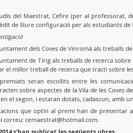
udis del Maestrat, Cefire (per al professorat, d
èdit de lliure configuració per als estudiants de 
estigació
juntament dels Coves de Vinromà als treballs de 
juntament de Tírig als treballs de recerca sobre 
 el millor treball de recerca que tracti sobre les
s premiats seran escollits entre les comunicac
racten sobre aspectes de la Vila de les Coves de
g, en el segon, i estaran dotats, cadascun, amb 
acions que optin al premi han de presentar a
al correu: cemaestrat@hotmail.com.
 2014 s’han publicat les següents obres.