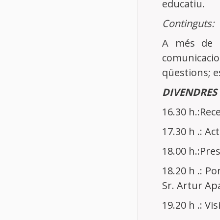
educatiu.
Continguts:
A més de l
comunicacio
qüestions; es
DIVENDRES 
16.30 h.:Rec
17.30 h .: Ac
18.00 h.:Pre
18.20 h .: Po
Sr. Artur Apa
19.20 h .: Vi