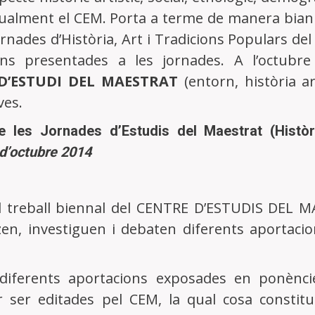
022
gualment el CEM. Porta a terme de manera bian
24
rnades d’Història, Art i Tradicions Populars del
ons presentades a les jornades. A l’octubr
ontacta
|
Compra de publicacions
|
Fes-te soci
D’ESTUDI DEL MAESTRAT
(entorn, història ar
ves.
les Jornades d’Estudis del Maestrat (Història,
 d’octubre 2014
l treball biennal del CENTRE D’ESTUDIS DEL MA
zen, investiguen i debaten diferents aportacio
s diferents aportacions exposades en ponènci
 ser editades pel CEM, la qual cosa constitui