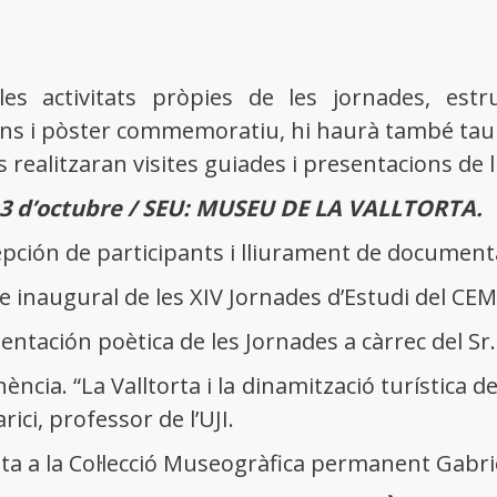
es activitats pròpies de les jornades, est
ns i pòster commemoratiu, hi haurà també taul
 realitzaran visites guiades i presentacions de l
3 d’octubre / SEU: MUSEU DE LA VALLTORTA.
epción de participants i lliurament de documentac
te inaugural de les XIV Jornades d’Estudi del CEM
sentación poètica de les Jornades a càrrec del Sr
nència. “La Valltorta i la dinamització turística d
rici, professor de l’UJI.
sita a la Col·lecció Museogràfica permanent Gabri