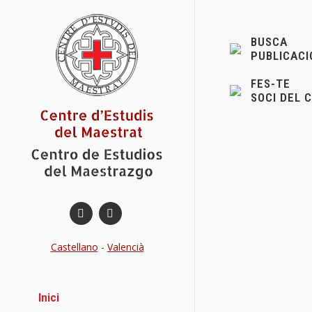
BUSCA
PUBLICACI
FES-TE
SOCI DEL 
775 Anivers
Actes
13 g
775 Aniversar
Castellano
-
Valencià
Benassal i a l
Details
Inici