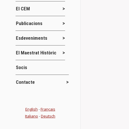
El CEM
Carta de Po
Actes
1 ge
Publicacions
“Les cartes de
Esdeveniments
per tant, deu
menor…
El Maestrat Històric
Details
Socis
Contacte
Carta Pobla
Conferències
English
-
Français
Per celebrar 
Italiano
-
Deutsch
CENTRE D’ESTU
al…