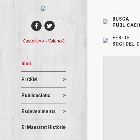
BUSCA
PUBLICACI
FES-TE
Castellano
-
Valencià
SOCI DEL 
Inici
El CEM
Publicacions
Esdeveniments
El Maestrat Històric