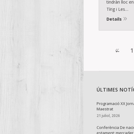
tindràn lloc e
Tírig i Les…
Details
←
1
ÚLTIMES NOTÍ
Programació XX Jorn
Maestrat
21 juliol, 2026
Conferència De naci
estament: mercader