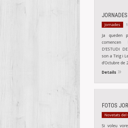
JORNADES 
Jornades
1
Ja queden 
comencen 
D’ESTUDI D
son a Tirig i L
d’Octubre de 
Details
FOTOS JO
Novetats del
Si voleu vor