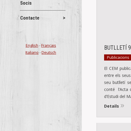
Socis
Contacte
English
-
Français
BUTLLETÍ 
Italiano
-
Deutsch
Publicacions
El CEM publica
entre els seus
seu butlletí s
conté l’Acta 
d’Estudi del 
Details