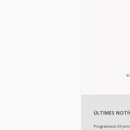
Exposició 
Exposicions
El CENTRE D
Instituts i A
COMUNES AL M
Details
ÚLTIMES NOTÍ
Programació XX Jorn