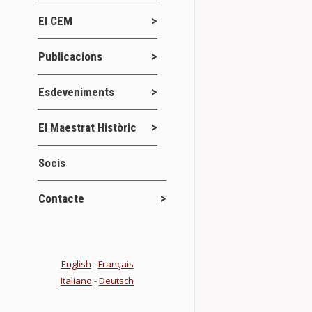
El CEM
Publicacions
Esdeveniments
El Maestrat Històric
Socis
775 Anivers
Contacte
Actes
13 g
775 Aniversar
Benassal i a l
English
-
Français
Italiano
-
Deutsch
Details