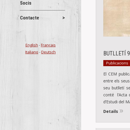
Socis
Contacte
English
-
Français
Italiano
-
Deutsch
BUTLLETÍ 
Publicacions
El CEM publica
entre els seus
seu butlletí s
conté l’Acta 
d’Estudi del 
Details