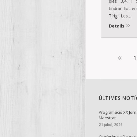
dies 3,4, i
tindràn lloc e
Tírig i Les…
Details
←
1
ÚLTIMES NOTÍ
Programació XX Jorn
Maestrat
21 juliol, 2026
Conferència De naci