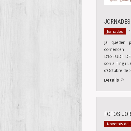
JORNADES 
Jornades
1
Ja queden 
comencen 
D’ESTUDI D
son a Tirig i L
d’Octubre de 
Details
FOTOS JO
Novetats del