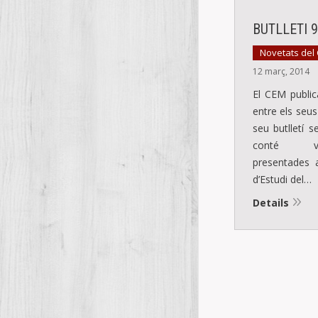
BUTLLETI 
Novetats del
12 març, 2014
El CEM publica
entre els seus
seu butlletí s
conté var
presentades a
d’Estudi del…
Details