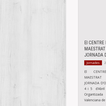
El CENTRE
MAESTRAT co
JORNADA 
Jornades
2
El CENTR
MAESTRAT c
JORNADA D’O
4 i 5 d’Abri
Organtizad
Valenciana de 