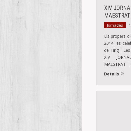
XIV JORNA
MAESTRAT
Jornades
1
Els propers di
2014, es cele
de Tirig i Le
XIV JORNA
MAESTRAT. To
Details