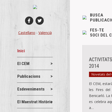
BUSCA
PUBLICACI
FES-TE
Castellano
-
Valencià
SOCI DEL 
Inici
ACTIVITAT
El CEM
2014
Novetats del
Publicacions
El CEM, estar
Esdeveniments
les Fires del
Benicarló. La 
El Maestrat Històric
es celebra aqu
a…