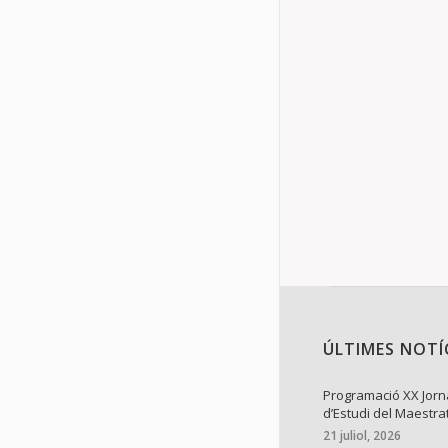
Novetats del
El proper cap
totes les per
Details
ÚLTIMES NOTÍ
Programació XX Jor
d’Estudi del Maestra
21 juliol, 2026