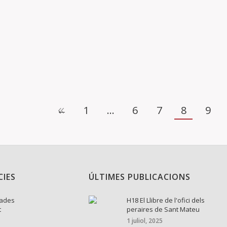
 CEM
2 octubre, 2016
 de setmana a Xert, farem la XV edició de les JORNADES D’ESTUDI
sones…
←
1
…
6
7
8
9
CIES
ÚLTIMES PUBLICACIONS
nades
H18 El Llibre de l'ofici dels
t
peraires de Sant Mateu
1 juliol, 2025