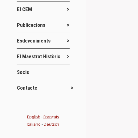
Details
El CEM
Publicacions
Esdeveniments
El Maestrat Històric
Socis
Contacte
English
-
Français
Italiano
-
Deutsch