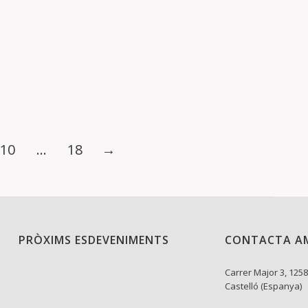
 DEL MAESTRAT. Els dies 7,8 i 9 d’octubre ens trobarem
10
…
18
→
PRÒXIMS ESDEVENIMENTS
CONTACTA A
Carrer Major 3, 1258
Castelló (Espanya)