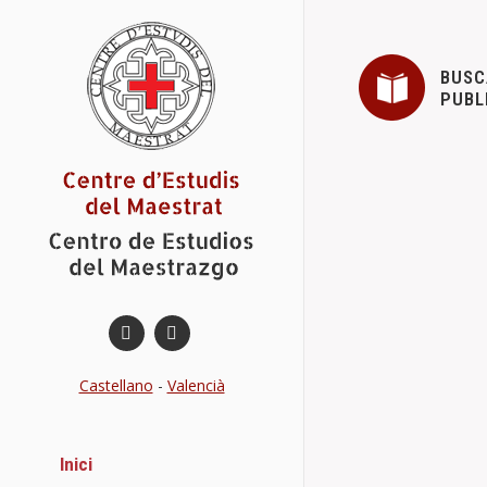
BUSC
PUBL
PRESENTAC
Novetats del
Details
Castellano
-
Valencià
EXPOSICIÓ
Novetats del
Inici