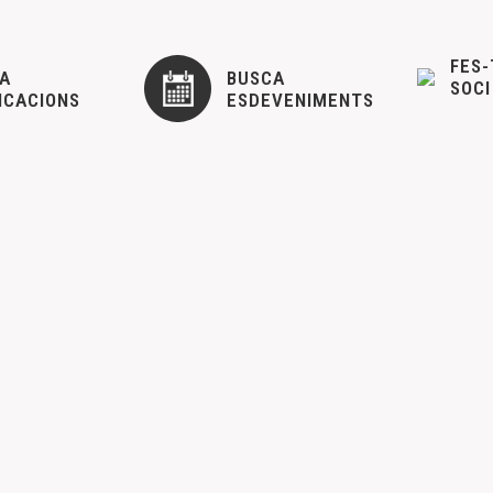
FES-
A
BUSCA
SOCI
ICACIONS
ESDEVENIMENTS
IO DE LLIBRE
 CEM
12 abril, 2017
 DE TERRA DE BANDOLERS A ATZENETA
 CEM
28 març, 2017