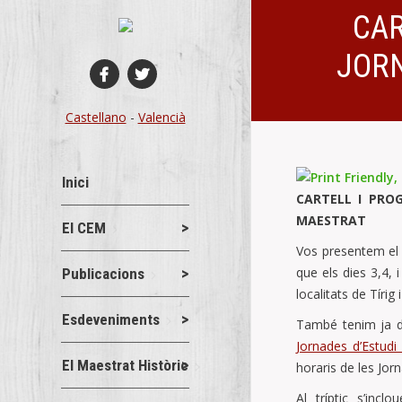
CAR
JORN
You are here:
Castellano
-
Valencià
Inici
CARTELL I PRO
MAESTRAT
El CEM
Vos presentem e
que els dies 3,4, 
Publicacions
localitats de Tíri
Esdeveniments
També tenim ja di
Jornades d’Estudi
El Maestrat Històric
horaris de les Jor
Al tríptic s’inc