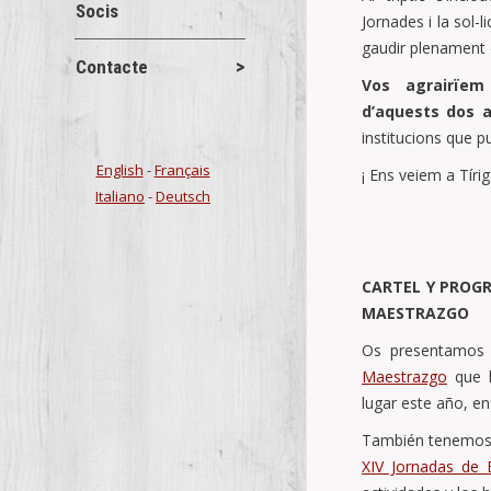
Socis
Jornades i la sol-l
gaudir plenament 
Contacte
Vos agrairïem
d’aquests dos a
institucions que p
English
-
Français
¡ Ens veiem a Tíri
Italiano
-
Deutsch
CARTEL Y PROG
MAESTRAZGO
Os presentamos
Maestrazgo
que l
lugar este año, en
También tenemos y
XIV Jornadas de 