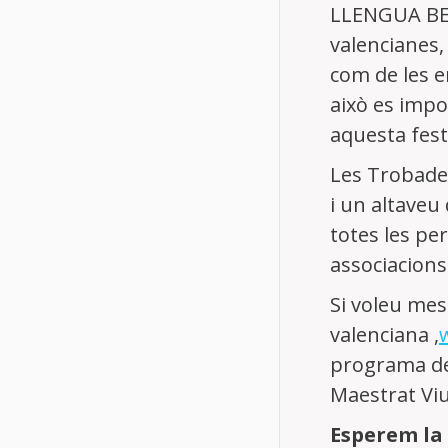
LLENGUA BEN
Contacta
|
Compra de publicacions
|
Fes-t
valencianes,
com de les e
això es impo
aquesta fest
Les Trobades
i un altaveu 
totes les per
associacions 
Si voleu mes
valenciana ,
programa de 
Maestrat Viu
Esperem la 