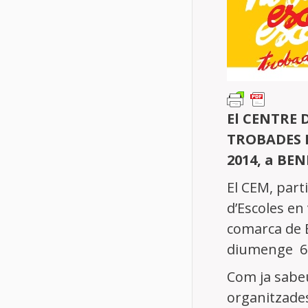
13 
PRÒXIMS ESDEVENIMENTS
CO
Car
Cas
El CENTRE 
Tel
TROBADES D
2014, a BE
Ema
ce
El CEM, part
ce
d’Escoles en 
ce
comarca de El
diumenge 6 d
Xar
Com ja sabeu
organitzade
Centre d'Estudis del Maestrat
-
Avís legal