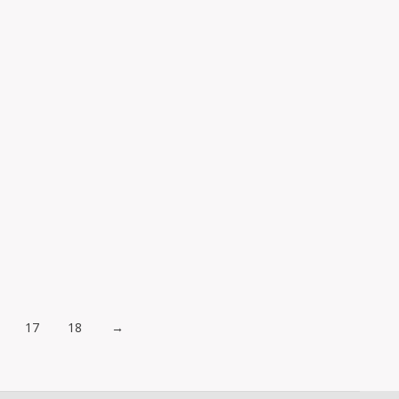
E LES “TERRES DE CRUÏLLA”
RRES DE CRUÏLLA” PER ELABORAR ELS ITINERARIS DEL
17
18
→