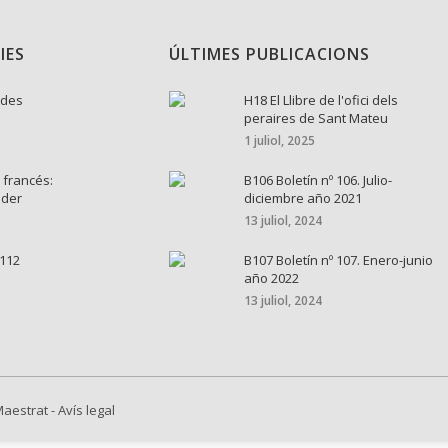
IES
ÚLTIMES PUBLICACIONS
ades
H18 El Llibre de l'ofici dels
peraires de Sant Mateu
1 juliol, 2025
 francés:
B106 Boletín nº 106. Julio-
ader
diciembre año 2021
13 juliol, 2024
 112
B107 Boletín nº 107. Enero-junio
año 2022
13 juliol, 2024
Maestrat
-
Avís legal