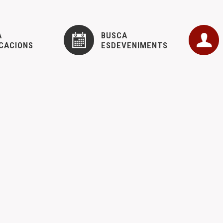
A
BUSCA
CACIONS
ESDEVENIMENTS
 CEM ABRIL – 2014
CEM
3 abril, 2014
present un any mes, a les Fires del Llibre de Vinaròs i de Benicarló. 
PROGRAMA DE LES XIV JORNADES D’ESTUDI DEL MAES