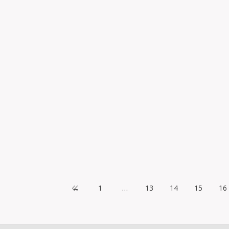
D’ESTUDIS DEL MAESTRAT PARTICIPA EN LA TROBADA D
0 febrer, 2014
ESTUDIS DEL MAESTRAT PARTICIPA EN LA TROBADA DE LES “TE
e febrer passat, ens van trobar a…
←
1
…
13
14
15
16