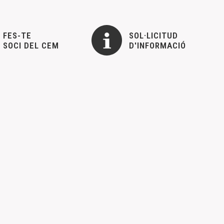
FES-TE
SOL·LICITUD
SOCI DEL CEM
D'INFORMACIÓ
La Fira del Llibre de Vinaròs es celebra aquest dissabte 19
TRAT