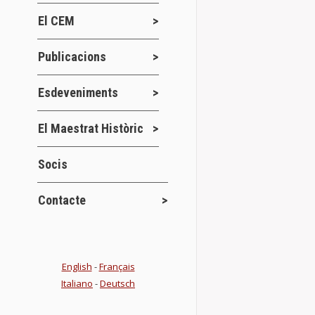
Jornades
2 
El CEM
CARTELL I PRO
que els dies 3,
Publicacions
Details
Esdeveniments
El Maestrat Històric
Socis
Contacte
English
-
Français
Italiano
-
Deutsch