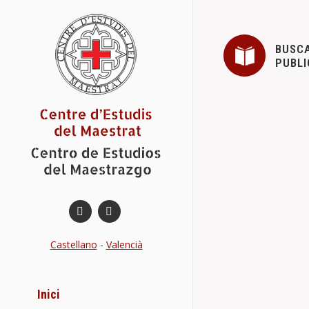
BUSC
PUBLI
ACTIVITATS
Novetats del 
El CEM, estarà 
d’Abril, a…
Details
Castellano
-
Valencià
CARTELL I 
Inici