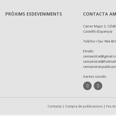
PRÒXIMS ESDEVENIMENTS
CONTACTA AM
Carrer Major 3, 12580
Castelló (Espanya)
Telèfon i fax: 964 46
Emails:
cemaestrat@gmail.c
cemaestrat@hotmail
cemaestrat.publicac
Xarxes socials:
Contacta
|
Compra de publicacions
|
Fes-te