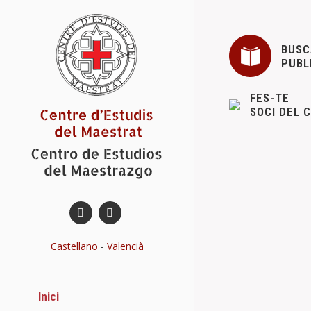
BUSC
PUBL
FES-TE
SOCI DEL 
ACTIVITAT
Novetats del
El CEM, estarà
Fira del Llibr
Castellano
-
Valencià
Details
Inici