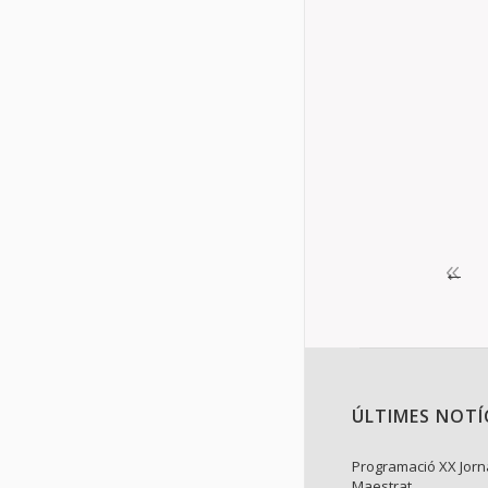
Trobades
EL CENTRE D
DE CRUÏLLA” 
van trobar a…
Details
←
ÚLTIMES NOTÍ
Programació XX Jorn
Maestrat