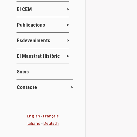
El CEM
CARTELL I
MAESTRAT
Publicacions
Jornades
2
Esdeveniments
CARTELL I 
presentem el 
d’Octubre de 2
El Maestrat Històric
Details
Socis
Contacte
XIV JORNA
Jornades
1
English
-
Français
Italiano
-
Deutsch
Els propers di
Coves de Vin