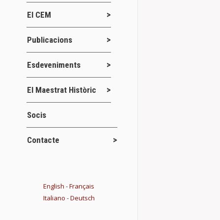
que es…
El CEM
Details
Publicacions
Esdeveniments
Butlletí 89
El Maestrat Històric
Publicacions
El CEM publica
Socis
semestral. A
Jornades d’Est
Contacte
Details
English
-
Français
XIII Jornad
Italiano
-
Deutsch
Jornades
3