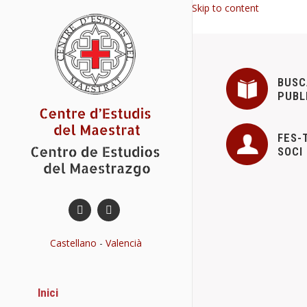
Skip to content
BUSC
PUBL
FES-
SOCI
NOVES PUB
Castellano
-
Valencià
Novetats del
El CEM acaba d
Inici
títol,“HISTO