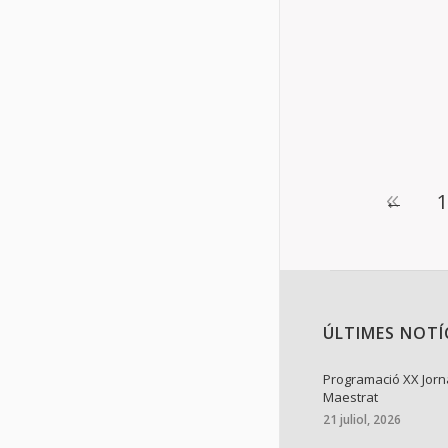
El CEM publica
semestral. Aq
Jornades d’Es
Details
←
1
ÚLTIMES NOTÍ
Programació XX Jorn
Maestrat
21 juliol, 2026