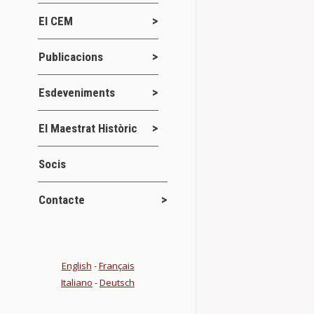
El CEM
Publicacions
Esdeveniments
El Maestrat Històric
Socis
Contacte
BUTLLETI 
Publicacions
El CEM publica
English
-
Français
semestral. Aq
Italiano
-
Deutsch
Jornades d’Es