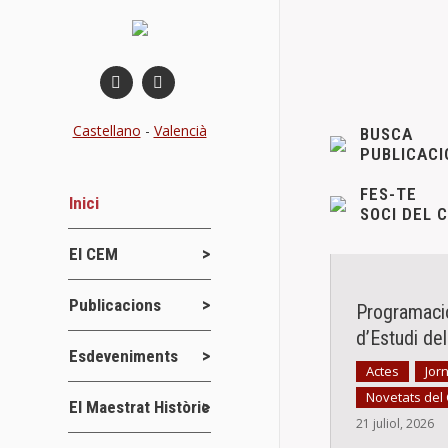
Castellano
-
Valencià
BUSCA
PUBLICACI
FES-TE
Inici
SOCI DEL 
El CEM
Publicacions
Programaci
d’Estudi de
Esdeveniments
Actes
Jor
,
Novetats del
El Maestrat Històric
21 juliol, 2026