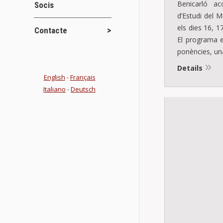
Benicarló ac
Socis
d’Estudi del M
els dies 16, 1
Contacte
El programa e
ponències, un
Details
English
-
Français
Italiano
-
Deutsch