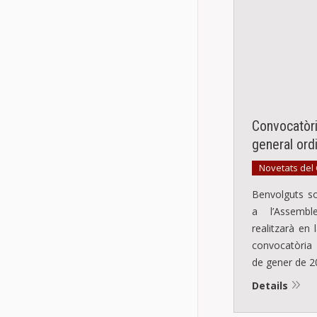
Convocatòr
general ordi
Novetats del
Benvolguts so
a l’Assemb
realitzarà en
convocatòria 
de gener de 2
Details