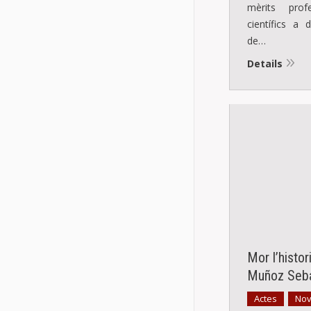
mèrits profe
científics a
de…
Details
Mor l’histor
Muñoz Seba
Actes
Nov
,