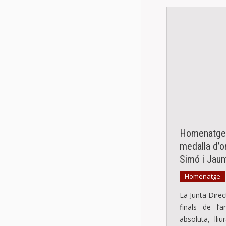
Homenatge i
medalla d’o
Simó i Jau
Homenatge
La Junta Direc
finals de l’
absoluta, lli