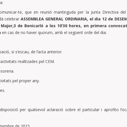
a:
comunicar-te, que en reunió mantinguda per la Junta Directiva de
dà celebrar
ASSEMBLEA GENERAL ORDINARIA, el dia 12 de DESEMB
 Major,3 de Benicarló a les 10’30 hores, en primera convocatò
a
en cas de no haver quorum, amb el següent orde del dia:
bació, si s’escau, de l’acta anterior.
 activitats realitzades pel CEM.
soreria.
ivitats pel proper any.
es.
isposició per qualsevol aclaració sobre el particular i aprofito l’oc
setembre de 2015