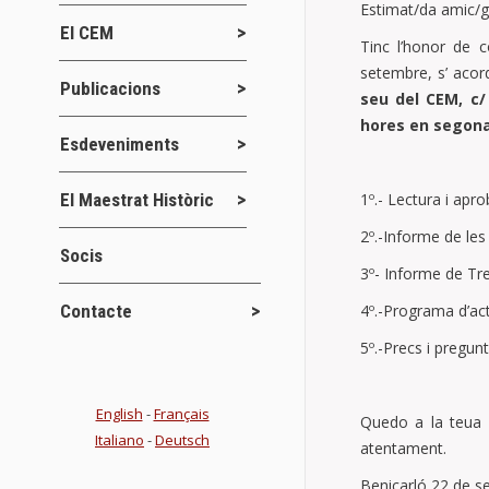
Estimat/da amic/g
El CEM
Tinc l’honor de 
setembre, s’ acor
Publicacions
seu del CEM, c/
hores en segon
Esdeveniments
1º.- Lectura i apro
El Maestrat Històric
2º.-Informe de les
Socis
3º- Informe de Tre
4º.-Programa d’act
Contacte
5º.-Precs i pregunt
English
-
Français
Quedo a la teua d
Italiano
-
Deutsch
atentament.
Benicarló 22 de 