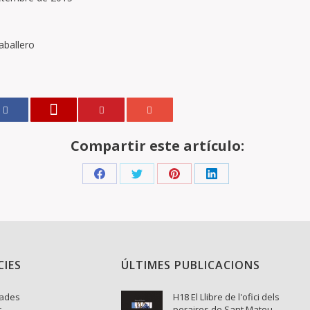
aballero
Compartir este artículo:
Share
Share
Share
Share
on
on
on
on
Facebook
Twitter
Pinterest
LinkedIn
CIES
ÚLTIMES PUBLICACIONS
nades
H18 El Llibre de l'ofici dels
t
peraires de Sant Mateu