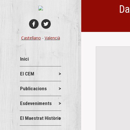
Da
You are here:
Castellano
-
Valencià
Inici
El CEM
Publicacions
Esdeveniments
El Maestrat Històric