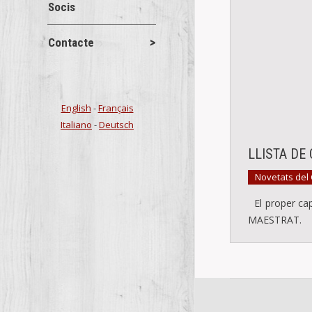
Socis
Contacte
English
-
Français
Italiano
-
Deutsch
LLISTA DE
Novetats del
El proper cap
MAESTRAT. Els