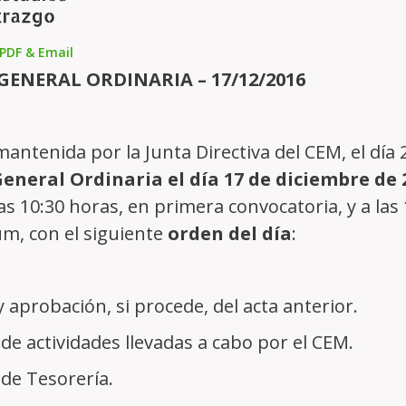
022
24
ENERAL ORDINARIA – 17/12/2016
ontacta
|
Compra de publicacions
|
Fes-te soci
antenida por la Junta Directiva del CEM, el día 
neral Ordinaria el día 17 de diciembre de 
las 10:30 horas, en primera convocatoria, y a la
m, con el siguiente
orden del día
:
y aprobación, si procede, del acta anterior.
 de actividades llevadas a cabo por el CEM.
 de Tesorería.