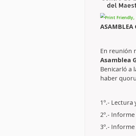
junio año 2
13 juliol, 20
ASAMBLEA G
Centre d'Estudis del Maestrat
-
Avís
C
legal
En reunión m
Asamblea Ge
Benicarló a 
haber quoru
1º.- Lectura 
2º.- Informe
3º.- Informe