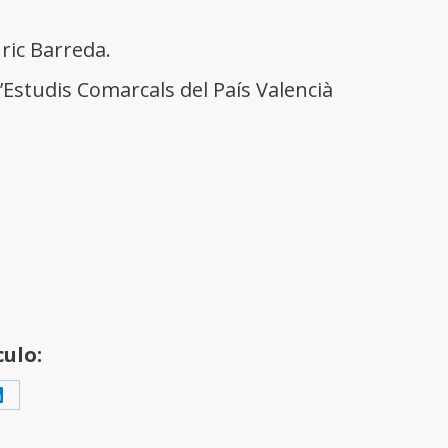
ric Barreda.
d’Estudis Comarcals del País Valencià
ulo:
Share
on