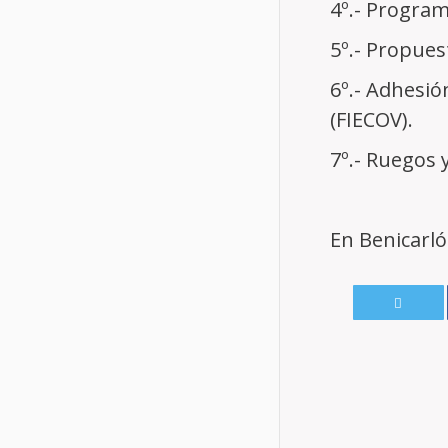
4º.- Program
5º.- Propues
6º.- Adhesió
(FIECOV).
7º.- Ruegos 
En Benicarló