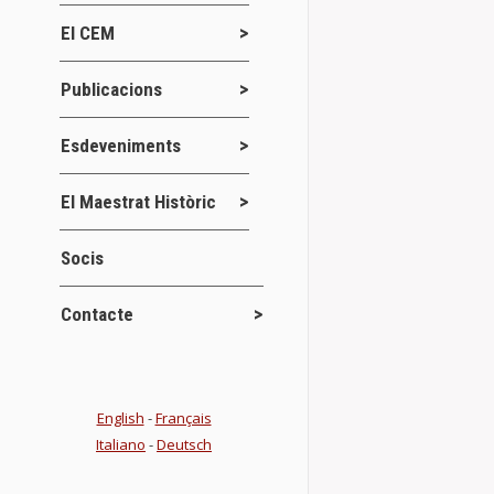
Uno de los act
El CEM
de la Medalla
Details
Publicacions
Esdeveniments
Afortunadam
El Maestrat Històric
Actes
Jor
,
Ahora viene u
Socis
celebrarán en
Contacte
Details
English
-
Français
Convocadas 
Italiano
-
Deutsch
Jornades
,