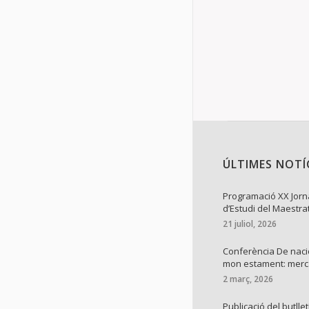
Details
ÚLTIMES NOTÍ
Programació XX Jor
d’Estudi del Maestra
21 juliol, 2026
Conferència De naci
mon estament: mer
2 març, 2026
Publicació del butllet