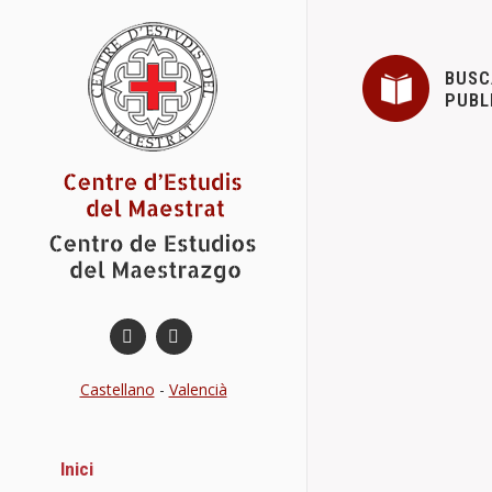
BUSC
PUBL
Convocatori
Actes
Nov
,
Estimados aso
convocatoria 
Castellano
-
Valencià
Acto de ent
Actes
Jor
,
Inici