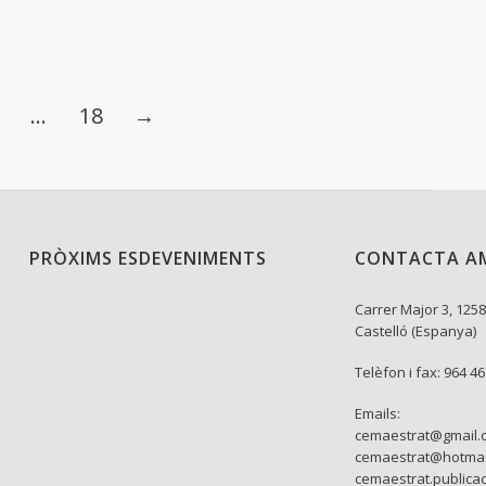
…
18
→
PRÒXIMS ESDEVENIMENTS
CONTACTA A
Carrer Major 3, 1258
Castelló (Espanya)
Telèfon i fax: 964 4
Emails:
cemaestrat@gmail.
cemaestrat@hotmai
cemaestrat.publica