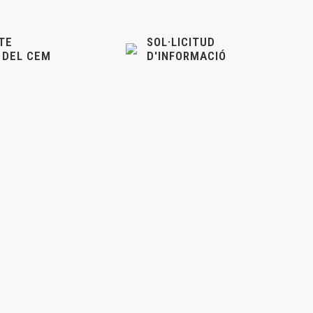
TE
SOL·LICITUD
 DEL CEM
D'INFORMACIÓ
3 de Benicarló
 en la sede del CEM, calle Mayor nº 3 de Benicarló según
 Pere-Enric Barreda