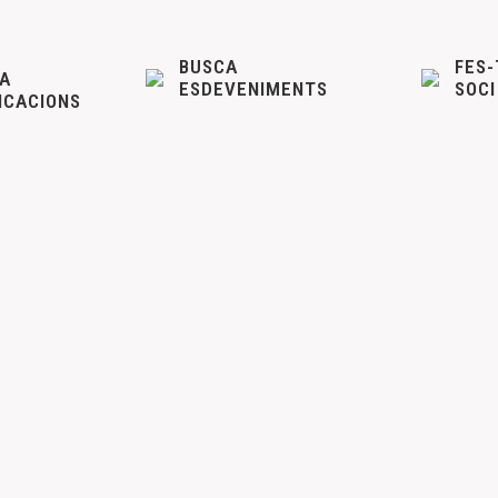
BUSCA
FES-
A
ESDEVENIMENTS
SOCI
ICACIONS
a de Asamblea General en la sede del CEM. Calle Mayor, 
etats del CEM
28 novembre, 2021
ciados al CEM, os invitamos a la Asamblea General que se celebrará
adjunta.
rega de la Medalla de Oro del CEM a Vicente Meseguer y
nades
25 novembre, 2021