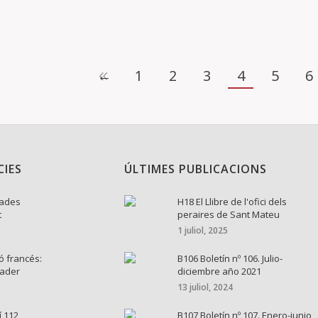
←
1
2
3
4
5
6
CIES
ÚLTIMES PUBLICACIONS
nades
H18 El Llibre de l'ofici dels
t
peraires de Sant Mateu
1 juliol, 2025
ó francés:
B106 Boletín nº 106. Julio-
cader
diciembre año 2021
13 juliol, 2024
í 112
B107 Boletín nº 107. Enero-junio