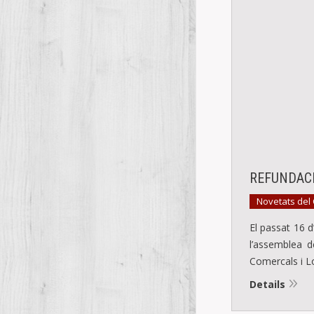
REFUNDACI
Novetats del
El passat 16 d’
l’assemblea de
Comercals i L
Details