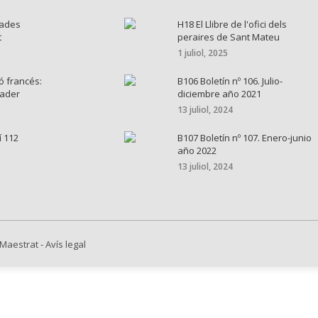
nades
H18 El Llibre de l'ofici dels
t
peraires de Sant Mateu
1 juliol, 2025
ó francés:
B106 Boletín nº 106. Julio-
cader
diciembre año 2021
13 juliol, 2024
í 112
B107 Boletín nº 107. Enero-junio
año 2022
13 juliol, 2024
 Maestrat
-
Avís legal