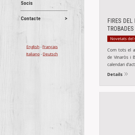
Socis
Contacte
FIRES DEL 
TROBADES 
Novetats del
English
-
Français
Com tots el a
Italiano
-
Deutsch
de Vinaròs i B
calendari d’ac
Details