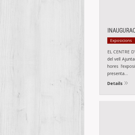
INAUGURAC
Exposicions
EL CENTRE D’
del vell Ajunt
hores l’expo
presenta…
Details