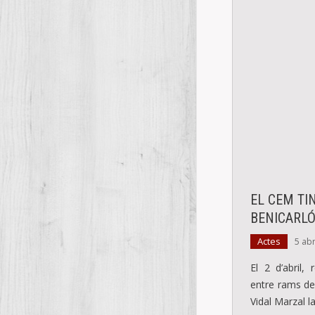
EL CEM TI
BENICARL
Actes
5 abr
El 2 d’abril,
entre rams de 
Vidal Marzal 