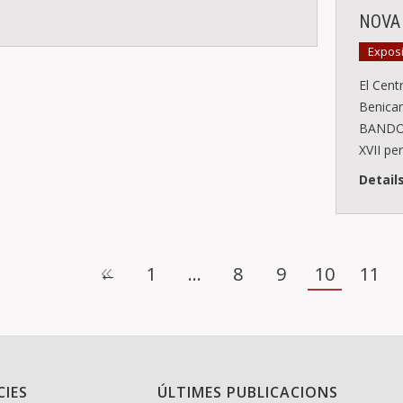
NOVA
Expos
El Cent
Benica
BANDOLE
XVII pe
Detail
←
1
…
8
9
10
11
CIES
ÚLTIMES PUBLICACIONS