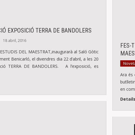
IÓ EXPOSICIÓ TERRA DE BANDOLERS
18 abril, 2016
FES-T
ESTUDIS DEL MAESTRAT,inaugurarà al Saló Gòtic
MAES
ament Benicarló, el divendres dia 22 d’abril, a les 20
Novet
sició TERRA DE BANDOLERS. A l’exposició, es
Ara és
butllet
en comp
Detail