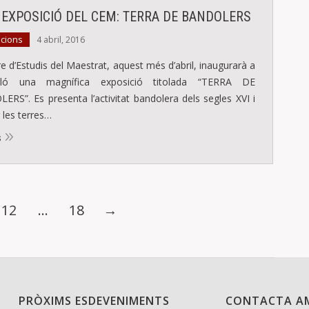
 EXPOSICIÓ DEL CEM: TERRA DE BANDOLERS
icions
4 abril, 2016
re d’Estudis del Maestrat, aquest més d’abril, inaugurarà a
rló una magnífica exposició titolada “TERRA DE
RS”. Es presenta l’activitat bandolera dels segles XVI i
r les terres…
s
12
…
18
→
PRÒXIMS ESDEVENIMENTS
CONTACTA A