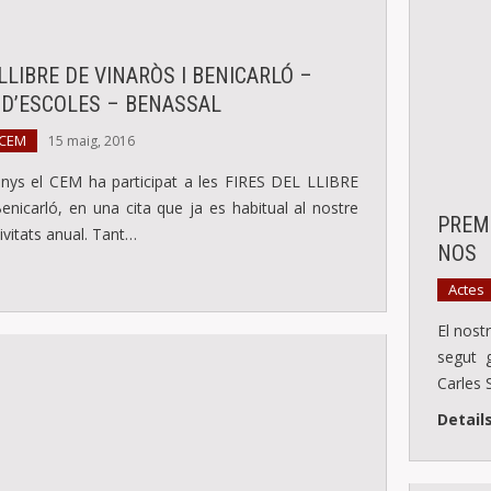
LLIBRE DE VINARÒS I BENICARLÓ –
D’ESCOLES – BENASSAL
 CEM
15 maig, 2016
nys el CEM ha participat a les FIRES DEL LLIBRE
enicarló, en una cita que ja es habitual al nostre
PREMI
tivitats anual. Tant…
NOS
Actes
El nost
segut 
Carles 
Detail