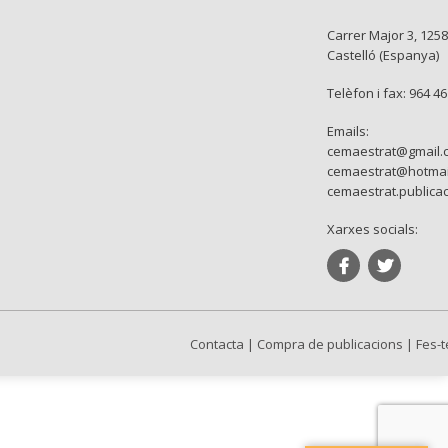
Carrer Major 3, 1258
Castelló (Espanya)
Telèfon i fax: 964 4
Emails:
cemaestrat@gmail.
cemaestrat@hotmai
cemaestrat.publica
Xarxes socials:
Contacta
|
Compra de publicacions
|
Fes-t