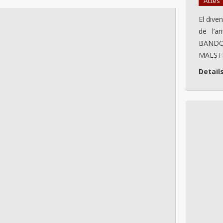
Actes
El diven
de l’a
BANDO
MAESTR
Detail