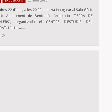
Exposicions
,
25 abril, 2016
dres 22 d’abril, a les 20.00 h, es va inaugurar al Saló Gòtic
ntic Ajuntament de Benicarló, l’exposició “TERRA DE
LERS”, organitzada el CENTRE D’ESTUDIS DEL
AT. L’acte va…
s