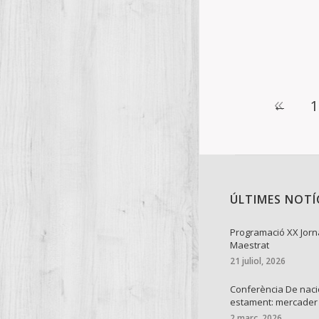
bon l’amic, P
Details
←
1
ÚLTIMES NOTÍ
Programació XX Jorn
Maestrat
21 juliol, 2026
Conferència De naci
estament: mercader
2 març, 2026