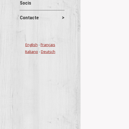
Socis
Contacte
English
-
Français
Italiano
-
Deutsch
NOTICIES 
Novetats del
1) S’amplia e
del Maestrat, 
Details