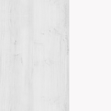
PRESENTAC
POBLAMENT
POBLA
Actes
Exp
,
El dissabte d
públic, es va i
Details