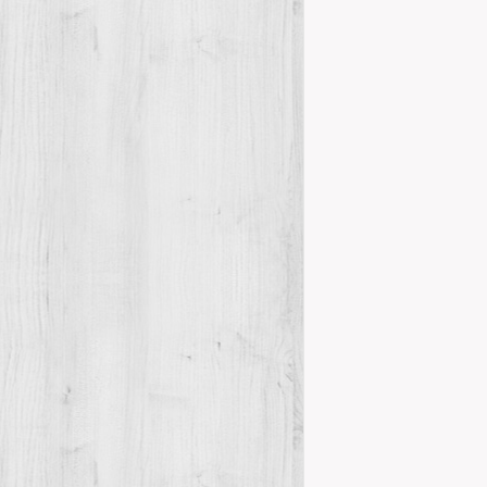
NOTICIES 
Novetats del
El CEM va visit
Magistri” orga
Details