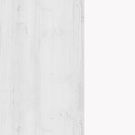
PRESENTAC
Presentacions
El proper div
Marcel.li Dom
autor Rafael…
Details