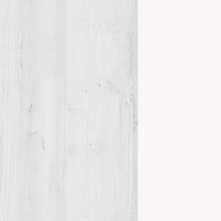
PREMIS MA
Actes
17 m
Al Saló Gòtic 
lliurament de 
Details