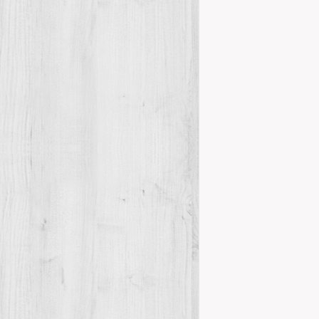
Propera pr
Novetats del
El proper diss
Peniscola, (
INEXPUGNAB