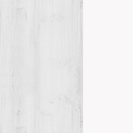
IN MEMORI
Novetats del
EN MEMÒRIA D
diumenge, co