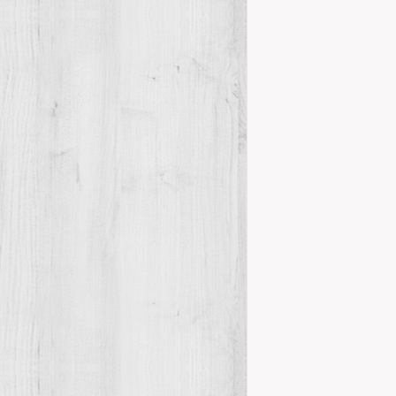
PREMI PER
Novetats del
Maestrat Viu
Labèrnia a la 
i defendre…
Details