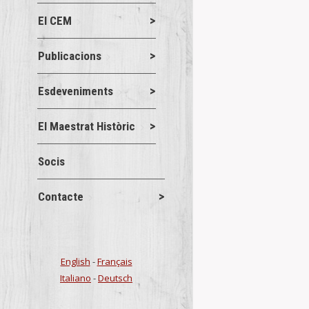
El CEM
Publicacions
Esdeveniments
El Maestrat Històric
Socis
Contacte
ITINERARI
Visites, sortid
El Centre d’E
English
-
Français
JULIOL, A LES
Italiano
-
Deutsch
Details