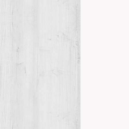
FIRES DEL 
Actes
Pre
,
Com cada any
les FIRES DE
motiu del Dia 
Details