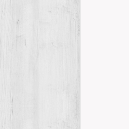
TROBADA A
Trobades
El dia 7 de fe
les Terres de 
Details