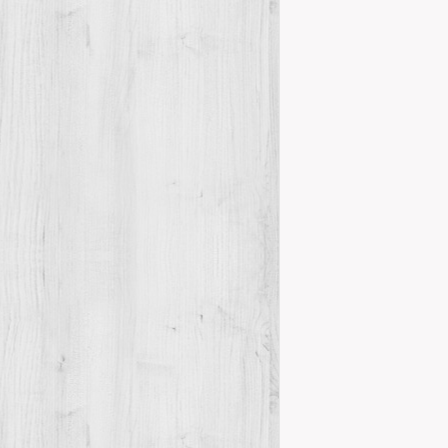
El CENTRE D’
del 26 i 27 
participació d
Details
PROGRAMA
PARA EL A
Novetats del
El Centro d
Ayuntamient
interesantes 
Details