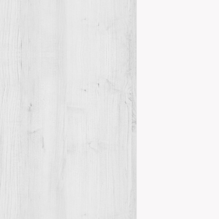
VISITA CE
Visites, sortid
El Centre d’E
visites que l’
Maestrat i de
Details