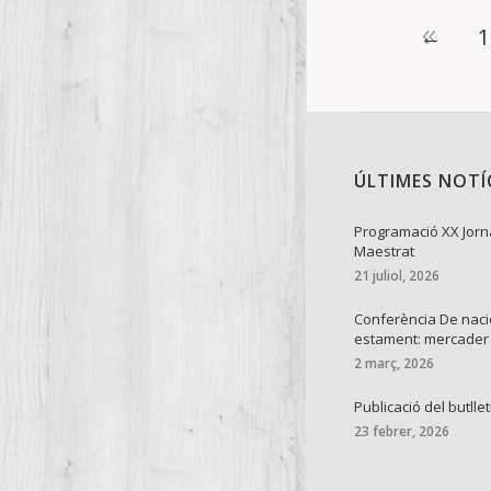
←
1
ÚLTIMES NOTÍ
Programació XX Jorn
Maestrat
21 juliol, 2026
Conferència De naci
estament: mercader
2 març, 2026
Publicació del butllet
23 febrer, 2026