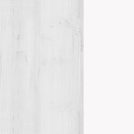
VISITES W
Novetats del
A tots els que
100.000 visite
Details