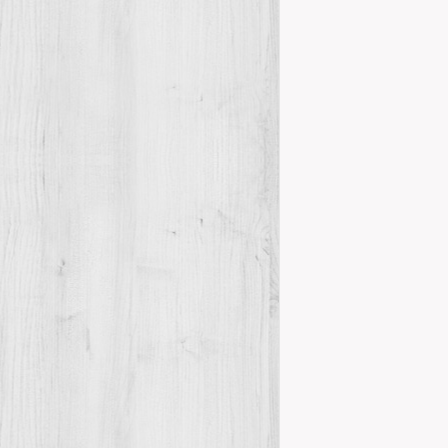
Actes
17 ju
El passat dia 
Enric Barreda 
Details