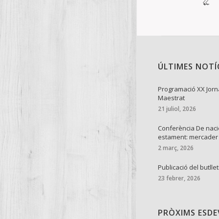
←
ÚLTIMES NOTÍ
Programació XX Jorn
Maestrat
21 juliol, 2026
Conferència De naci
estament: mercader
2 març, 2026
Publicació del butllet
23 febrer, 2026
PRÒXIMS ESD