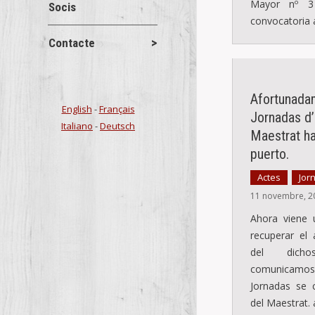
Mayor nº 3
Socis
convocatoria 
Contacte
Afortunadam
English
-
Français
Jornadas d’
Italiano
-
Deutsch
Maestrat ha
puerto.
Actes
Jor
,
11 novembre, 2
Ahora viene 
recuperar el 
del dich
comunicamo
Jornadas se 
del Maestrat.