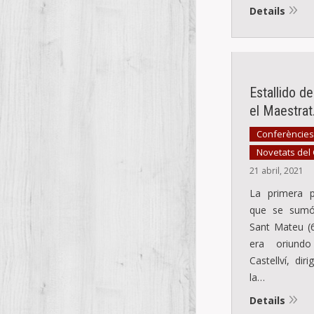
Details
Estallido d
el Maestrat.
Conferències
Novetats del
21 abril, 2021
La primera p
que se sumó
Sant Mateu (6
era oriundo
Castellví, dir
la…
Details