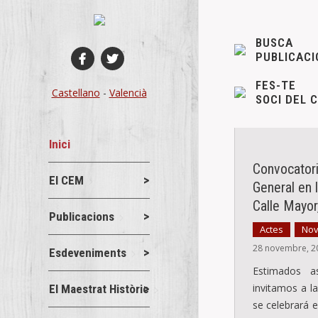
BUSCA
PUBLICACI
FES-TE
Castellano
-
Valencià
SOCI DEL 
Inici
Convocator
El CEM
General en 
Calle Mayor
Publicacions
Actes
Nov
,
28 novembre, 2
Esdeveniments
Estimados a
invitamos a l
El Maestrat Històric
se celebrará e