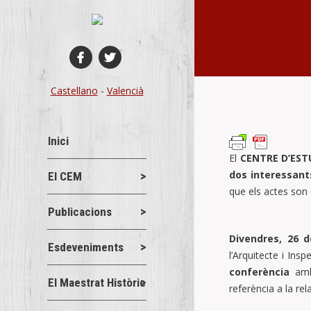
You are here:
Castellano
-
Valencià
Inici
El
CENTRE D’EST
dos interessant
El CEM
que els actes son d
Publicacions
Divendres, 26 
Esdeveniments
l’Arquitecte i Ins
conferència
amb
El Maestrat Històric
referència a la rel