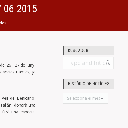
7-06-2015
ades
BUSCADOR
Search:
el 26 i 27 de Juny,
s socies i amics, ja
HISTÒRIC DE NOTÍCIES
Històric
Vell de Benicarló,
de
atalán
, donarà una
notícies
 farà una especial