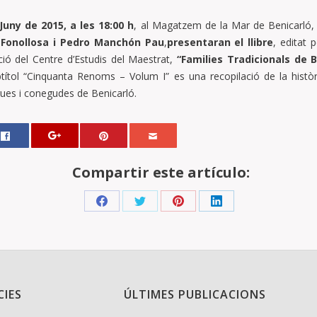
Juny de 2015, a les 18:00 h
, al Magatzem de la Mar de Benicarló,
 Fonollosa i Pedro Manchón Pau
,
presentaran el llibre
, editat 
ció del Centre d’Estudis del Maestrat,
“Families Tradicionals de B
títol “Cinquanta Renoms – Volum I” es una recopilació de la històr
gues i conegudes de Benicarló.
Compartir este artículo:
Share
Share
Share
Share
on
on
on
on
Facebook
Twitter
Pinterest
LinkedIn
CIES
ÚLTIMES PUBLICACIONS