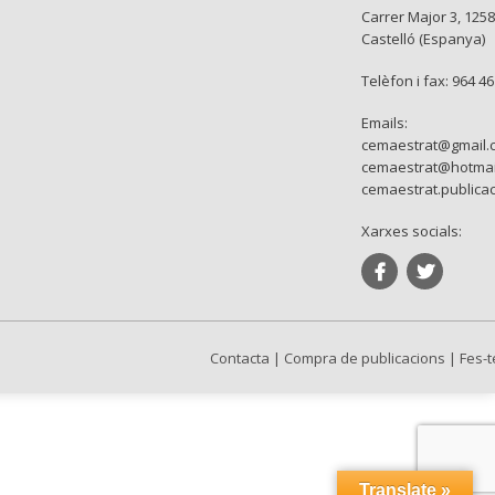
Carrer Major 3, 1258
Castelló (Espanya)
Telèfon i fax: 964 4
Emails:
cemaestrat@gmail.
cemaestrat@hotmai
cemaestrat.publica
Xarxes socials:
Contacta
|
Compra de publicacions
|
Fes-t
Translate »