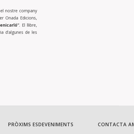
 el nostre company
per Onada Edicions,
enicarló”
. El llibre,
ia d’algunes de les
PRÒXIMS ESDEVENIMENTS
CONTACTA A