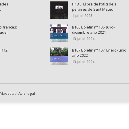
nades
H18 El Llibre de l'ofici dels
t
peraires de Sant Mateu
1 juliol, 2025
ó francés:
B106 Boletín nº 106. Julio-
cader
diciembre año 2021
13 juliol, 2024
í 112
B107 Boletín nº 107. Enero-junio
año 2022
13 juliol, 2024
 Maestrat
-
Avís legal