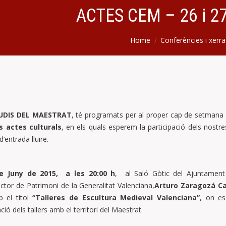
ACTES CEM – 26 i 2
Home
Conferències i xerr
UDIS DEL MAESTRAT
, té programats per al proper cap de setmana d
s actes culturals
, en els quals esperem la participació dels nostre
’entrada lluire.
de Juny de 2015, a les 20:00 h
, al Saló Gòtic del Ajuntament 
pector de Patrimoni de la Generalitat Valenciana,
Arturo Zaragozá C
 el títol
“Talleres de Escultura Medieval Valenciana”
, on es
ació dels tallers amb el territori del Maestrat.