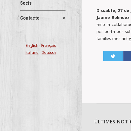
Socis
Dissabte, 27 de 
Jaume Rolindez
Contacte
amb la col.labora
por porta por sub
families mes anti
English
-
Français
Italiano
-
Deutsch
ÚLTIMES NOTÍ