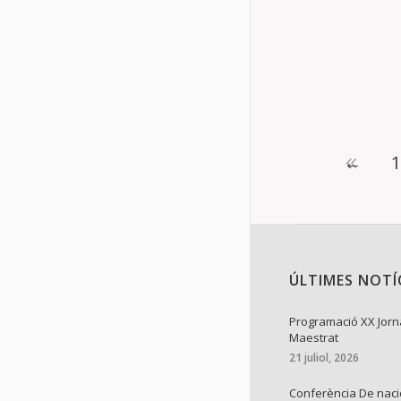
semestral. Aq
Jornades d’Es
Details
←
1
ÚLTIMES NOTÍ
Programació XX Jorn
Maestrat
21 juliol, 2026
Conferència De naci