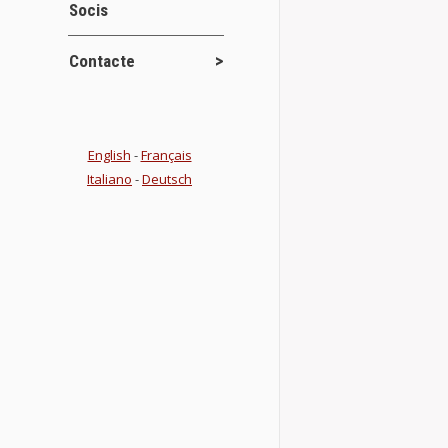
Socis
Contacte
English
-
Français
Italiano
-
Deutsch
BUTLLETI 
Publicacions
El CEM publica
semestral. Aq
Jornades d’Es
Details