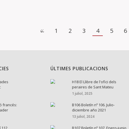
←
1
2
3
4
5
6
CIES
ÚLTIMES PUBLICACIONS
nades
H18 El Llibre de l'ofici dels
t
peraires de Sant Mateu
1 juliol, 2025
ó francés:
B106 Boletín nº 106. Julio-
cader
diciembre año 2021
13 juliol, 2024
í 112
B107 Boletín nº 107. Enero-junio