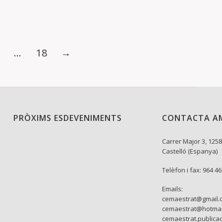
…
18
→
PRÒXIMS ESDEVENIMENTS
CONTACTA A
Carrer Major 3, 1258
Castelló (Espanya)
Telèfon i fax: 964 4
Emails:
cemaestrat@gmail.
cemaestrat@hotmai
cemaestrat.publica