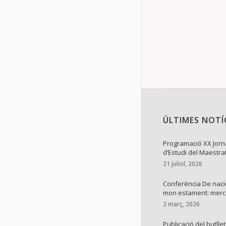
Details
ÚLTIMES NOTÍ
Programació XX Jor
d’Estudi del Maestra
21 juliol, 2026
Conferència De naci
mon estament: mer
2 març, 2026
Publicació del butllet