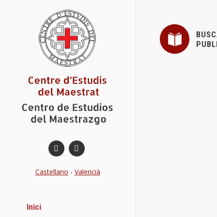
BUSC
PUBL
Convocatori
Actes
Nov
,
Estimados aso
convocatoria 
Castellano
-
Valencià
Acto de ent
Actes
Jor
,
Inici