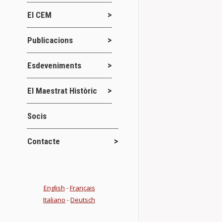
Uno de los act
El CEM
de la Medalla
Details
Publicacions
Esdeveniments
Afortunadam
El Maestrat Històric
Actes
Jor
,
Ahora viene u
Socis
celebrarán en
Contacte
Details
English
-
Français
Convocadas 
Italiano
-
Deutsch
Jornades
,