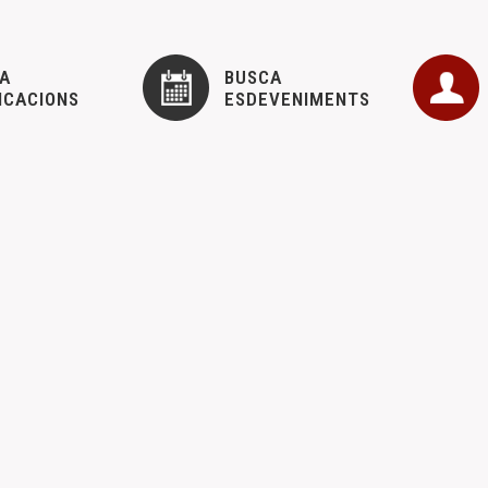
A
BUSCA
ICACIONS
ESDEVENIMENTS
a de Asamblea General en la sede del CEM. Calle Mayor, 
etats del CEM
28 novembre, 2021
ciados al CEM, os invitamos a la Asamblea General que se celebrará
adjunta.
rega de la Medalla de Oro del CEM a Vicente Meseguer y
nades
25 novembre, 2021