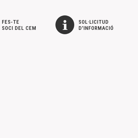
FES-TE
SOL·LICITUD
SOCI DEL CEM
D'INFORMACIÓ
3 de Benicarló
 en la sede del CEM, calle Mayor nº 3 de Benicarló según
 Pere-Enric Barreda