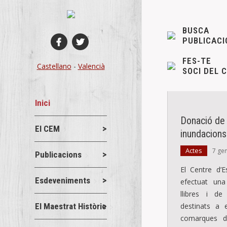
BUSCA
PUBLICACI
FES-TE
Castellano
-
Valencià
SOCI DEL 
Inici
Donació de l
El CEM
inundacions
Actes
7 ge
Publicacions
El Centre d’E
Esdeveniments
efectuat un
llibres i de
El Maestrat Històric
destinats a e
comarques de