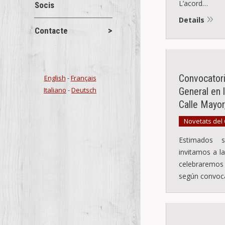
L’acord…
Socis
Details
Contacte
Convocator
English
-
Français
Italiano
-
Deutsch
General en 
Calle Mayor
Novetats del
Estimados 
invitamos a l
celebraremo
según convoca