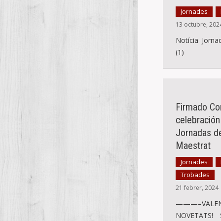
Jornades
,
13 octubre, 202
Notícia Jorna
(1)
Firmado Con
celebración
Jornadas de
Maestrat
Jornades
,
Trobades
21 febrer, 2024
———–VAL
NOVETATS! 