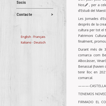
Socis
Nos
🖋️
, per a ce
d’Estudi del Maest
Contacte
Les Jornades d’Es
després de la crea
cultura per tot el
Patrimoni Cultura
English
-
Français
finalment, promour
Italiano
-
Deutsch
Durant més de 35
comarca com Beni
Albocàsser, Vinaròs
Benassal (havien 
tenir lloc en 202
comarcal.
———-CASTELLA
TENEMOS NOVED
FIRMADO EL CO