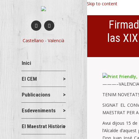
Skip to content
Firmad
las XIX
Castellano
-
Valencià
You are here:
Inici
El CEM
———–VALENCIA
Publicacions
TENIM NOVETATS
SIGNAT EL CONV
Esdeveniments
MAESTRAT PER A
Avui dijous 15 de 
El Maestrat Històric
l’Alcalde d’aquest
Don Juan José Cab