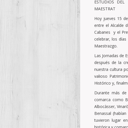
ESTUDIOS DEL 
MAESTRAT
Hoy jueves 15 de
entre el Alcalde 
Cabanes y el Pre
celebrar, los día
Maestrazgo.
Las Jornadas de E
después de la cr
nuestra cultura po
valioso Patrimoni
Histórico y, final
Durante más de 
comarca como Ben
Albocàsser, Vinaròs
Benassal (habían
tuvieron lugar e
histórica y comarc