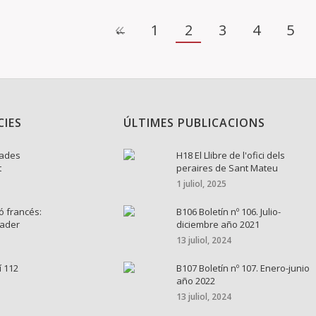
←
1
2
3
4
5
CIES
ÚLTIMES PUBLICACIONS
nades
H18 El Llibre de l'ofici dels
t
peraires de Sant Mateu
1 juliol, 2025
ó francés:
B106 Boletín nº 106. Julio-
cader
diciembre año 2021
13 juliol, 2024
í 112
B107 Boletín nº 107. Enero-junio
año 2022
13 juliol, 2024