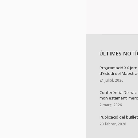
ÚLTIMES NOTÍ
Programació XX Jor
d’Estudi del Maestra
21 juliol, 2026
Conferència De naci
mon estament: mer
2 març, 2026
Publicació del butllet
23 febrer, 2026