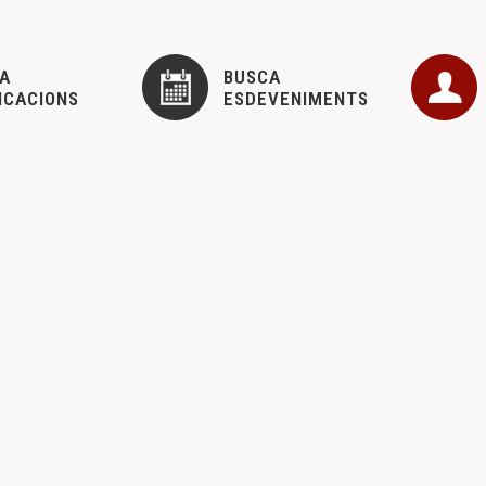
A
BUSCA
ICACIONS
ESDEVENIMENTS
llibres per les inundacions de València
ner, 2025
tudis del Maestrat ha efectuat una donació d’un lot de llibres i de 
l’Horta de València. L’acord…