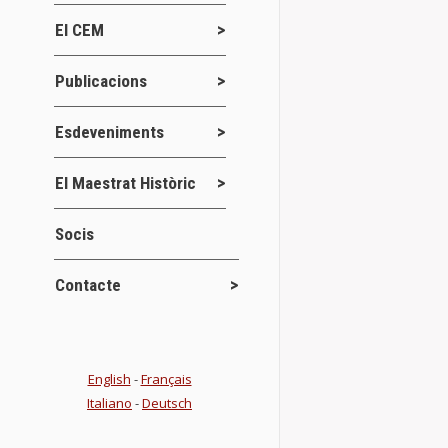
El CEM
Publicacions
Esdeveniments
El Maestrat Històric
Socis
Contacte
English
-
Français
Italiano
-
Deutsch