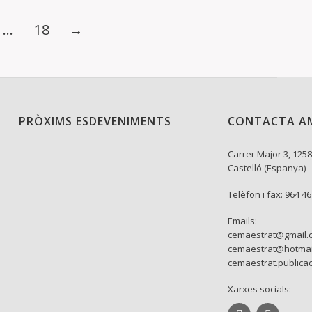
…
18
→
PRÒXIMS ESDEVENIMENTS
CONTACTA A
Carrer Major 3, 1258
Castelló (Espanya)
Telèfon i fax: 964 4
Emails:
cemaestrat@gmail.
cemaestrat@hotmai
cemaestrat.publica
Xarxes socials: