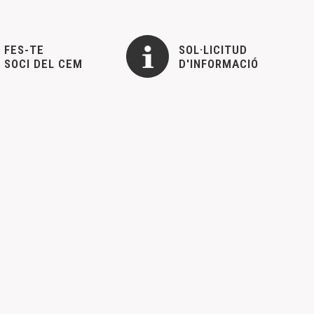
FES-TE
SOL·LICITUD
SOCI DEL CEM
D'INFORMACIÓ
butlletins que aniran destinats a entitats culturals de la