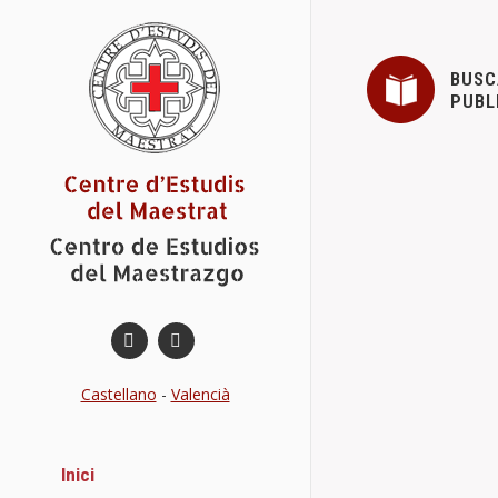
BUSC
PUBL
Donació de 
Actes
7 ge
El Centre d’Es
comarques de 
Details
Castellano
-
Valencià
Inici