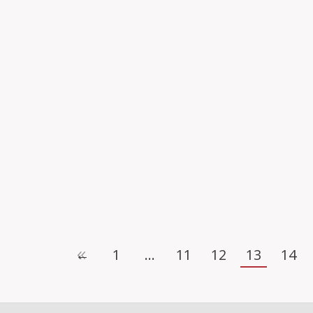
 PROGRAMA DE LES XIV JORNADES D’ESTUDI DEL MAE
7 setembre, 2014
el Cartell de les XIV Jornades d’Estudi del Maestrat que els dies 3,4, 
…
←
1
…
11
12
13
14