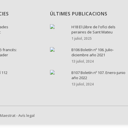
CIES
ÚLTIMES PUBLICACIONS
nades
H18 El Llibre de l'ofici dels
t
peraires de Sant Mateu
1 juliol, 2025
ó francés:
B106 Boletín nº 106. Julio-
cader
diciembre año 2021
13 juliol, 2024
í 112
B107 Boletín nº 107. Enero-junio
año 2022
13 juliol, 2024
 Maestrat
-
Avís legal