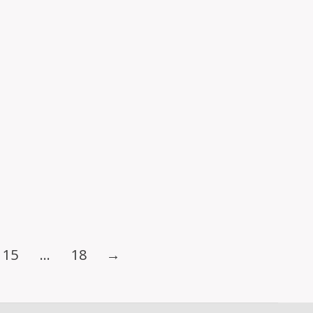
STRAT
i 5 d’Octubre de 2014, tindràn lloc enguany a les localitats
15
…
18
→