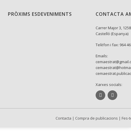
PRÒXIMS ESDEVENIMENTS
CONTACTA A
Carrer Major 3, 1258
Castelló (Espanya)
Telèfon i fax: 964 4
Emails:
cemaestrat@gmail.
cemaestrat@hotmai
cemaestrat.publica
Xarxes socials:
Contacta
|
Compra de publicacions
|
Fes-t