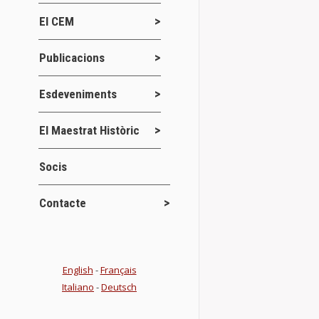
El CEM
Publicacions
Esdeveniments
El Maestrat Històric
BUTLLETÍ 
Socis
Publicacions
Contacte
El CEM publica
Jornades d’Es
Details
English
-
Français
Italiano
-
Deutsch