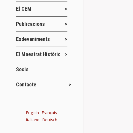
Details
El CEM
Publicacions
Convocatòr
Esdeveniments
Novetats del 
El Centre d’Es
El Maestrat Històric
13 de desembre
Socis
Details
Contacte
El CEM ha vi
Visites, sortide
English
-
Français
Italiano
-
Deutsch
Després de les 
Vinaròs de l’ex