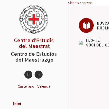
Skip to content
BUSC
PUBLI
FES-TE
SOCI DEL C
BUTLLETÍ 9
Publicacions
Castellano
-
Valencià
El CEM publicar
semestral. Aqu
celebrades…
Inici