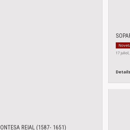
SOPA
Novet
17 juliol
Detail
ONTESA REIAL (1587- 1651)