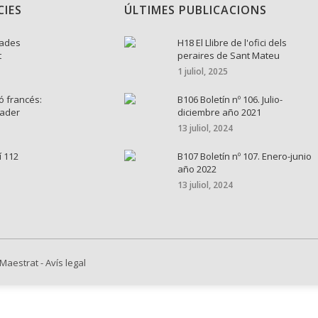
CIES
ÚLTIMES PUBLICACIONS
nades
H18 El Llibre de l'ofici dels
t
peraires de Sant Mateu
1 juliol, 2025
ó francés:
B106 Boletín nº 106. Julio-
cader
diciembre año 2021
13 juliol, 2024
í 112
B107 Boletín nº 107. Enero-junio
año 2022
13 juliol, 2024
 Maestrat
-
Avís legal