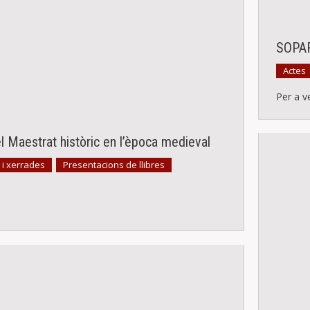
SOPA
Actes
Per a v
el Maestrat històric en l’època medieval
 i xerrades
Presentacions de llibres
,