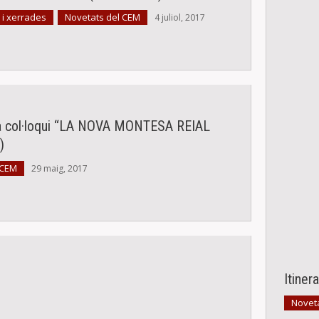
 i xerrades
Novetats del CEM
,
4 juliol, 2017
a col·loqui “LA NOVA MONTESA REIAL
)
 CEM
29 maig, 2017
Itiner
Novet