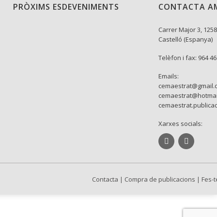
PRÒXIMS ESDEVENIMENTS
CONTACTA A
Carrer Major 3, 1258
Castelló (Espanya)
Telèfon i fax: 964 4
Emails:
cemaestrat@gmail.
cemaestrat@hotmai
cemaestrat.publica
Xarxes socials:
Contacta
|
Compra de publicacions
|
Fes-t