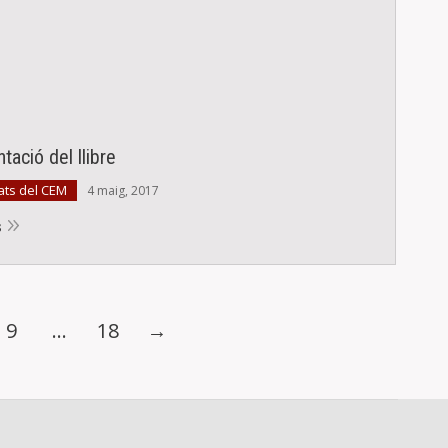
tació del llibre
ats del CEM
4 maig, 2017
s
9
…
18
→