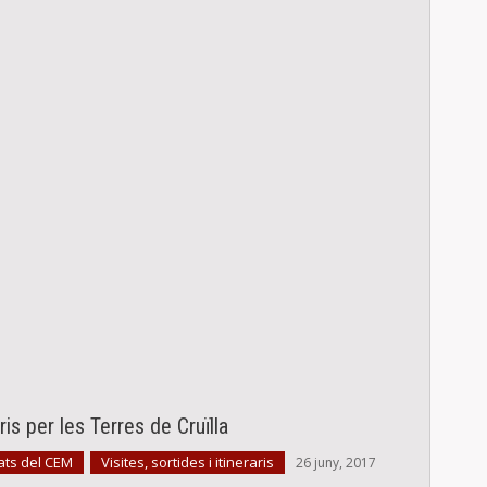
aris per les Terres de Cruïlla
ats del CEM
Visites, sortides i itineraris
,
26 juny, 2017