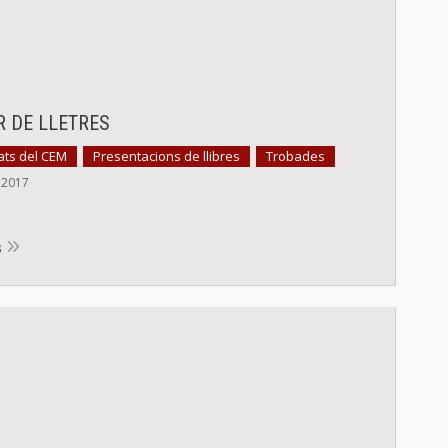
R DE LLETRES
ats del CEM
Presentacions de llibres
Trobades
,
,
, 2017
s