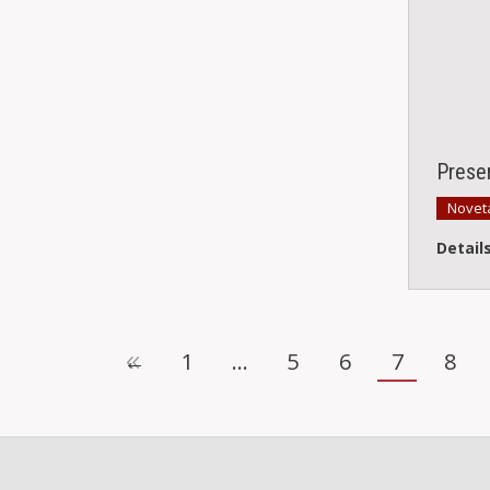
Presen
Novet
Detail
←
1
…
5
6
7
8