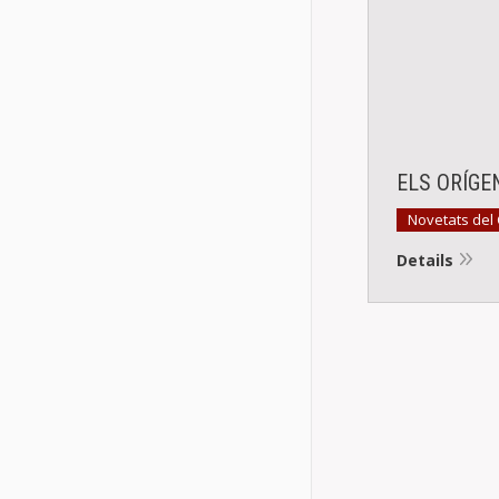
ELS ORÍGE
Novetats del
Details