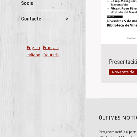
Socis
Contacte
English
-
Français
Italiano
-
Deutsch
Presentació 
Novetats del
ÚLTIMES NOTÍ
Programació XX Jor