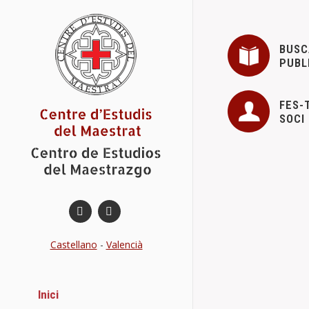
BUSC
PUBL
FES-
SOCI
Benassal i 
Conferències
Castellano
-
Valencià
Details
Inici