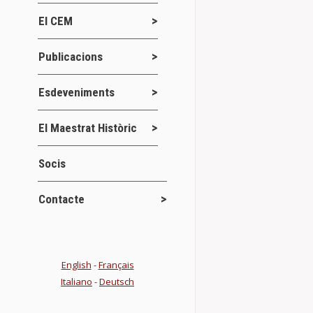
El CEM
SOPAR DE 
Publicacions
Actes
7 ag
Per a veure el
Esdeveniments
El Maestrat Històric
Socis
SOPAR DE 
Novetats del
Contacte
Details
English
-
Français
Italiano
-
Deutsch