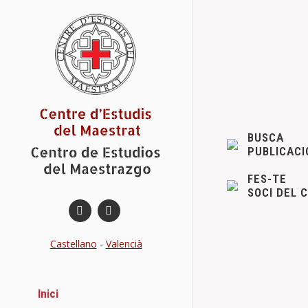
BUSCA
PUBLICACI
FES-TE
SOCI DEL 
Castellano
-
Valencià
Programació
Actes
Jor
,
Inici