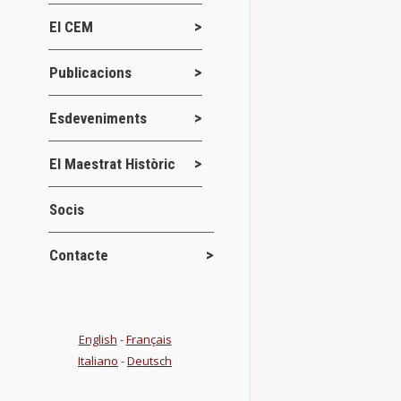
Benicarló acol
18 d’octubre
El CEM
rodona,…
Publicacions
Details
Esdeveniments
Conferènci
El Maestrat Històric
Conferències
Socis
CONFERÈNCIA 
o la visió de
Contacte
de març 19:0
Details
English
-
Français
Italiano
-
Deutsch
Publicació d