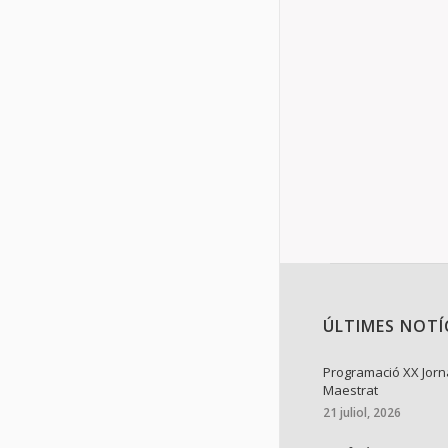
Amb tristor 
pèrdua de l’am
tortosí dels 
Details
ÚLTIMES NOTÍ
Programació XX Jorn
Maestrat
21 juliol, 2026