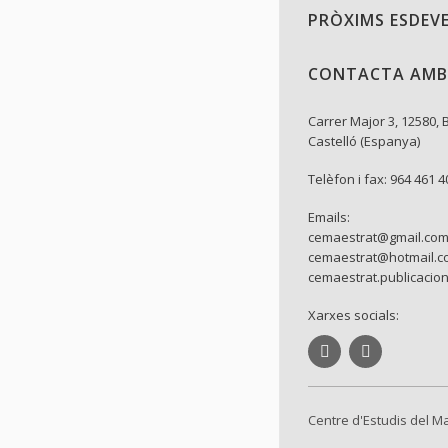
PRÒXIMS ESDEV
CONTACTA AMB
Carrer Major 3, 12580, 
Castelló (Espanya)
Telèfon i fax: 964 461 4
Emails:
cemaestrat@gmail.co
cemaestrat@hotmail.c
cemaestrat.publicacio
Xarxes socials:
Centre d'Estudis del M