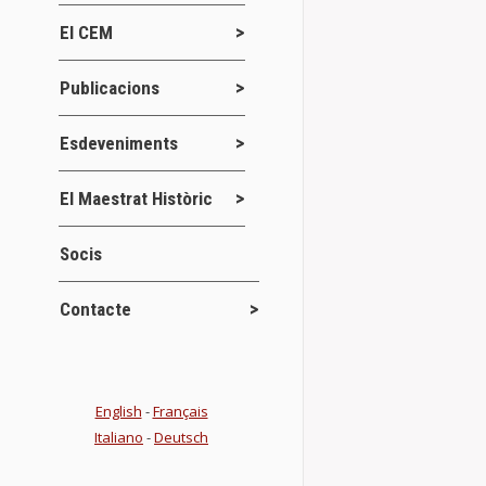
El CEM
Programació
Publicacions
Actes
Jor
,
Benicarló acol
Esdeveniments
18 d’octubre
rodona,…
El Maestrat Històric
Details
Socis
Conferènci
Contacte
Conferències
CONFERÈNCIA 
English
-
Français
o la visió de
Italiano
-
Deutsch
de març 19:0
Details