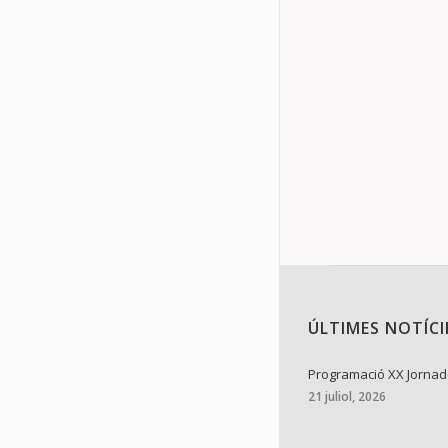
Amb tristor 
pèrdua de l’am
tortosí dels 
Details
ÚLTIMES NOTÍCI
Programació XX Jornade
21 juliol, 2026