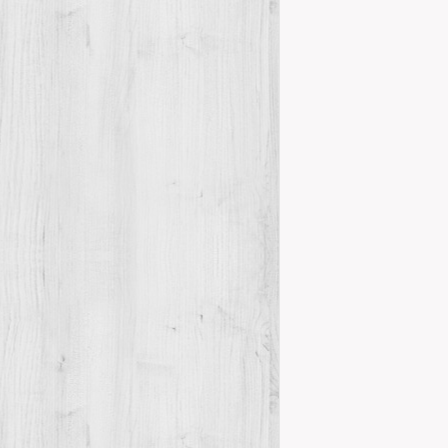
Convocatòri
Novetats del
Benvolguts soc
del CEM, sego
Details