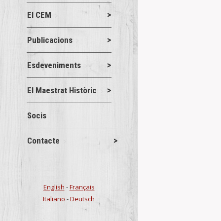
Actes
Jor
,
El CEM
Benicarló acol
18 d’octubre
Publicacions
rodona,…
Details
Esdeveniments
El Maestrat Històric
Conferènci
Socis
Conferències
Contacte
CONFERÈNCIA 
o la visió de
de març 19:0
Details
English
-
Français
Italiano
-
Deutsch