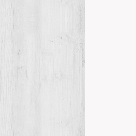
Details
Dinar homen
Homenatge
El Centre d’E
Rolíndez Fonol
Details