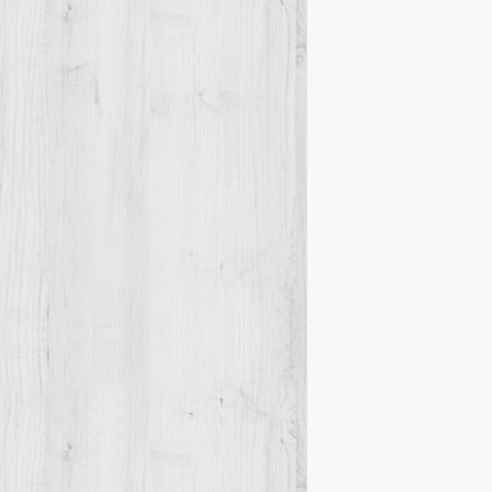
Publicació d
Novetats del
Ja està dispo
comunicacions 
a la…
Details