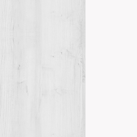
Homenatge i
Rolíndez
Homenatge
La Junta Direc
la medalla d’o
de…