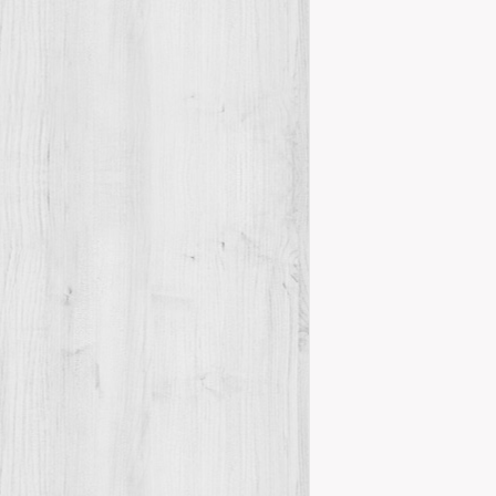
Presentació 
Presentacions
Benicarló acu
MUCBE – Centr
Details