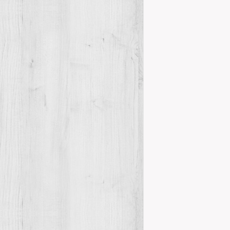
Mor l’histo
Actes
Nov
,
Amb tristor 
pèrdua de l’am
tortosí dels 
Details