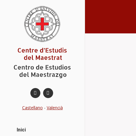
You are here:
Traiguera i 
Conferències
Castellano
-
Valencià
Inici