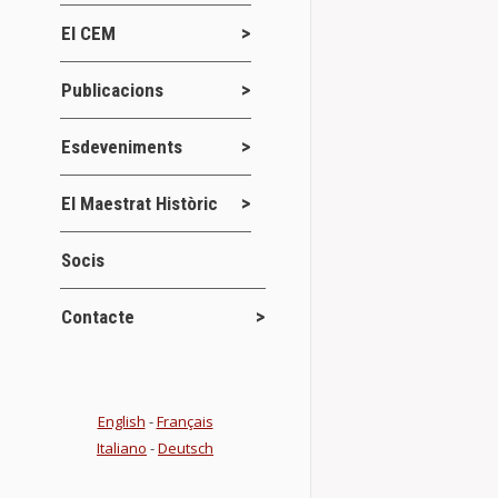
El CEM
Publicacions
Esdeveniments
El Maestrat Històric
Socis
Contacte
Mapa Cerver
Actes
Nov
,
English
-
Français
Al llarg d’aqu
Italiano
-
Deutsch
Maestrat-Càlig
Piolet i que…