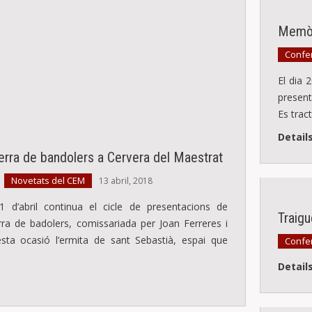
Memòr
Confer
El dia 
present
Es trac
Detail
erra de bandolers a Cervera del Maestrat
Novetats del CEM
,
13 abril, 2018
1 d’abril continua el cicle de presentacions de
Traigu
erra de badolers, comissariada per Joan Ferreres i
sta ocasió l’ermita de sant Sebastià, espai que
Confer
Detail