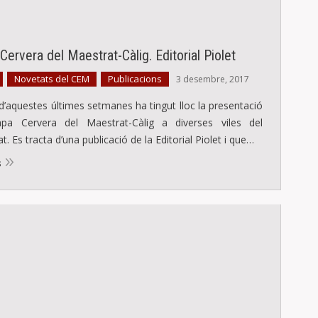
ervera del Maestrat-Càlig. Editorial Piolet
Novetats del CEM
Publicacions
,
,
3 desembre, 2017
g d’aquestes últimes setmanes ha tingut lloc la presentació
pa Cervera del Maestrat-Càlig a diverses viles del
t. Es tracta d’una publicació de la Editorial Piolet i que…
s