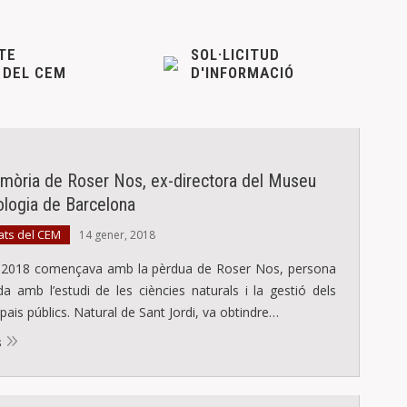
TE
SOL·LICITUD
 DEL CEM
D'INFORMACIÓ
mòria de Roser Nos, ex-directora del Museu
ologia de Barcelona
ats del CEM
14 gener, 2018
 2018 començava amb la pèrdua de Roser Nos, persona
da amb l’estudi de les ciències naturals i la gestió dels
pais públics. Natural de Sant Jordi, va obtindre…
s