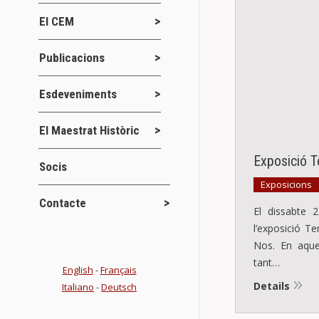
El CEM
Publicacions
Esdeveniments
El Maestrat Històric
Exposició T
Socis
Exposicions
Contacte
El dissabte 2
l’exposició T
Nos. En aque
tant…
English
-
Français
Details
Italiano
-
Deutsch