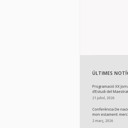
ÚLTIMES NOTÍ
Programació XX Jor
d’Estudi del Maestra
21 juliol, 2026
Conferència De naci
mon estament: mer
2 març, 2026