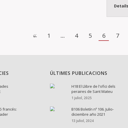
Detail
←
1
…
4
5
6
7
CIES
ÚLTIMES PUBLICACIONS
nades
H18 El Llibre de l'ofici dels
t
peraires de Sant Mateu
1 juliol, 2025
ó francés:
B106 Boletín nº 106. Julio-
cader
diciembre año 2021
13 juliol, 2024