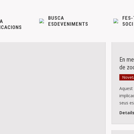
BUSCA
FES-
A
ESDEVENIMENTS
SOCI
ICACIONS
En me
de zo
Novet
Aquest
implica
seus es
Detail