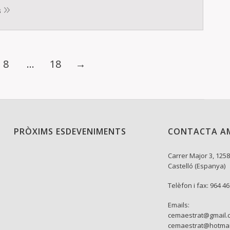
s
8
…
18
→
PRÒXIMS ESDEVENIMENTS
CONTACTA A
Carrer Major 3, 1258
Castelló (Espanya)
Telèfon i fax: 964 4
Emails:
cemaestrat@gmail.
cemaestrat@hotmai