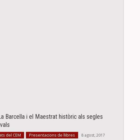
La Barcella i el Maestrat històric als segles
vals
ats del CEM
Presentacions de llibres
,
8 agost, 2017