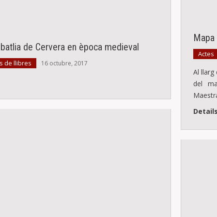
Mapa C
a batlia de Cervera en època medieval
Actes
 de llibres
16 octubre, 2017
Al llar
del ma
Maestra
Detail