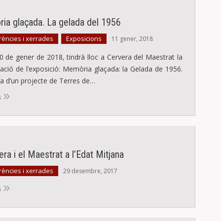
ia glaçada. La gelada del 1956
ències i xerrades
Exposicions
,
11 gener, 2018
20 de gener de 2018, tindrà lloc a Cervera del Maestrat la
ació de l’exposició: Memòria glaçada: la Gelada de 1956.
ta d’un projecte de Terres de…
s
era i el Maestrat a l’Edat Mitjana
ències i xerrades
29 desembre, 2017
s