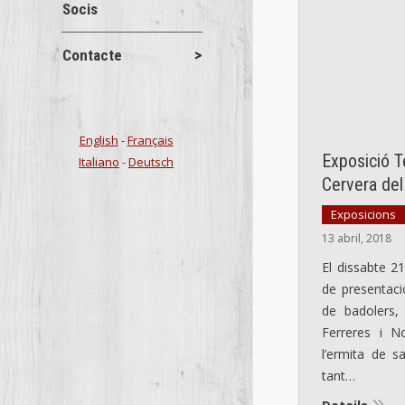
Socis
Contacte
English
-
Français
Exposició T
Italiano
-
Deutsch
Cervera del
Exposicions
13 abril, 2018
El dissabte 21
de presentaci
de badolers,
Ferreres i N
l’ermita de s
tant…