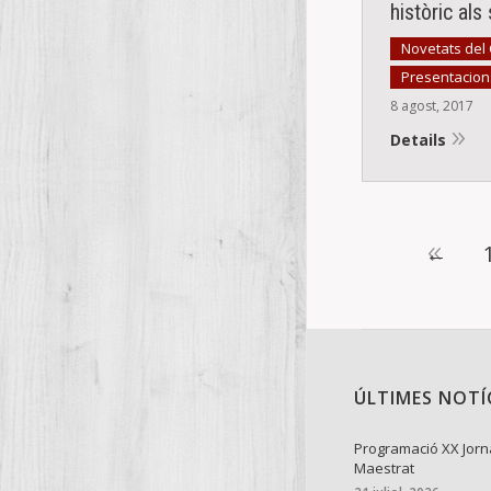
històric al
Novetats del
Presentacions
8 agost, 2017
Details
←
ÚLTIMES NOTÍ
Programació XX Jorn
Maestrat