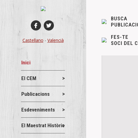
BUSCA
PUBLICACI
FES-TE
Castellano
-
Valencià
SOCI DEL 
Inici
El CEM
Publicacions
Esdeveniments
El Maestrat Històric