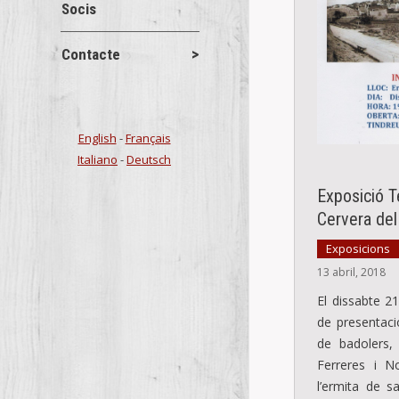
Socis
Contacte
English
-
Français
Italiano
-
Deutsch
Exposició T
Cervera del
Exposicions
13 abril, 2018
El dissabte 21
de presentaci
de badolers,
Ferreres i N
l’ermita de s