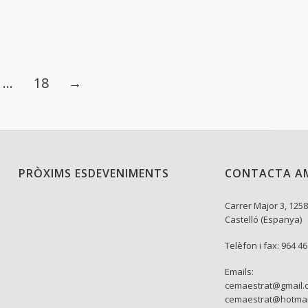
…
18
→
PRÒXIMS ESDEVENIMENTS
CONTACTA A
Carrer Major 3, 1258
Castelló (Espanya)
Telèfon i fax: 964 4
Emails:
cemaestrat@gmail.
cemaestrat@hotmai