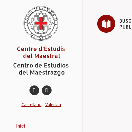
BUSC
PUBL
ASAMBLEA
Novetats del
A continuació
Details
Castellano
-
Valencià
JORNADA I
Inici
Conferències