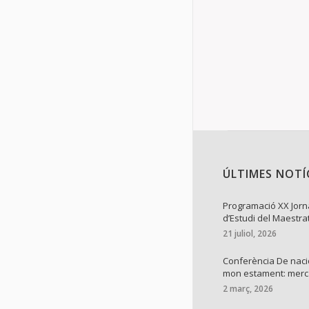
Details
ÚLTIMES NOTÍ
Programació XX Jor
d’Estudi del Maestra
21 juliol, 2026
Conferència De naci
mon estament: mer
2 març, 2026