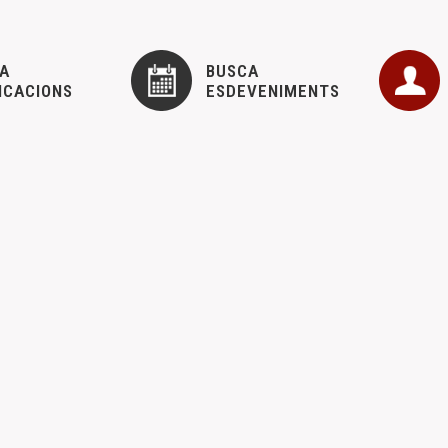
A
BUSCA
ICACIONS
ESDEVENIMENTS
 GENERAL
 CEM
11 desembre, 2023
n adjuntamos la convocatoria de la Asamblea General Ordinaria del d
NTERNACIONAL DE ESTUDIOS HISTÓRICOS SOBRE LA
 i xerrades
Novetats del CEM
,
8 setembre, 2023