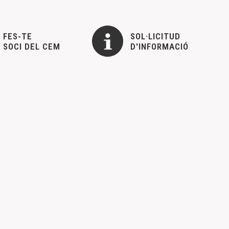
FES-TE
SOL·LICITUD
SOCI DEL CEM
D'INFORMACIÓ
ía 16 de diciembre. Ver convocatoria de Asamblea 2023
 MASONERÍA