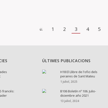
←
1
2
3
4
5
CIES
ÚLTIMES PUBLICACIONS
nades
H18 El Llibre de l'ofici dels
t
peraires de Sant Mateu
1 juliol, 2025
ó francés:
B106 Boletín nº 106. Julio-
cader
diciembre año 2021
13 juliol, 2024