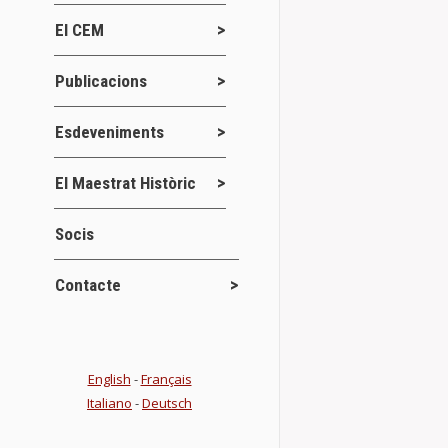
No hace mucho
El CEM
Maestrat” lib
Details
Publicacions
Esdeveniments
Convocatori
El Maestrat Històric
Novetats del
Socis
CamScanner 1
Contacte
Clausura de
Actes
Jor
,
English
-
Français
Italiano
-
Deutsch
RESÚM DE LE
Atzeneta del 