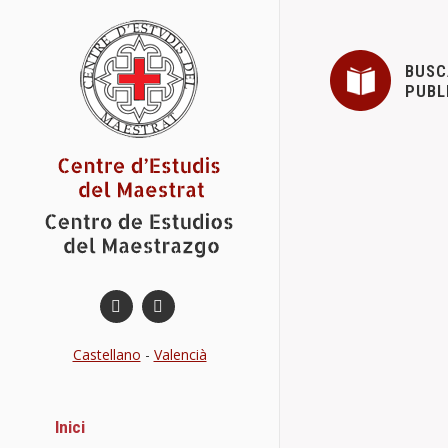
BUSC
PUBL
ASAMBLEA
Novetats del
A continuació
Details
Castellano
-
Valencià
JORNADA I
Inici
Conferències