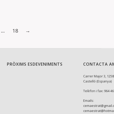
…
18
→
PRÒXIMS ESDEVENIMENTS
CONTACTA A
Carrer Major 3, 1258
Castelló (Espanya)
Telèfon i fax: 964 4
Emails:
cemaestrat@gmail.
cemaestrat@hotmai