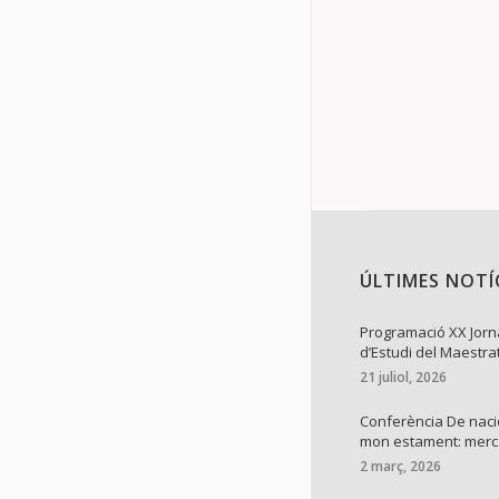
Details
ÚLTIMES NOTÍ
Programació XX Jor
d’Estudi del Maestra
21 juliol, 2026
Conferència De naci
mon estament: mer
2 març, 2026