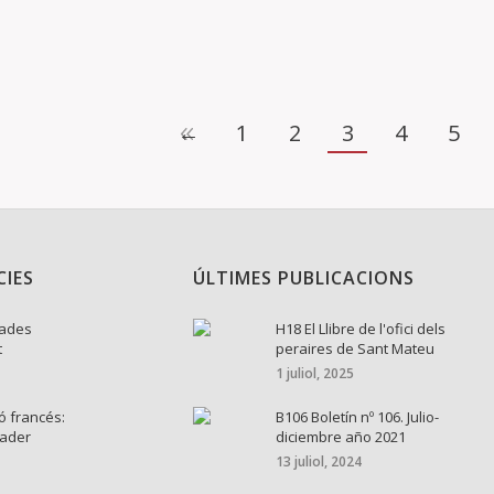
←
1
2
3
4
5
CIES
ÚLTIMES PUBLICACIONS
nades
H18 El Llibre de l'ofici dels
t
peraires de Sant Mateu
1 juliol, 2025
ó francés:
B106 Boletín nº 106. Julio-
cader
diciembre año 2021
13 juliol, 2024