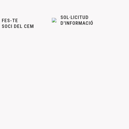
SOL·LICITUD
FES-TE
D'INFORMACIÓ
SOCI DEL CEM
ía 16 de diciembre. Ver convocatoria de Asamblea 2023
 MASONERÍA