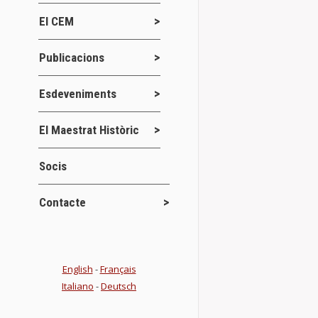
No hace mucho
El CEM
Maestrat” lib
Details
Publicacions
Esdeveniments
Convocatori
El Maestrat Històric
Novetats del
Socis
CamScanner 1
Contacte
Clausura de
Actes
Jor
,
English
-
Français
Italiano
-
Deutsch
RESÚM DE LE
Atzeneta del 