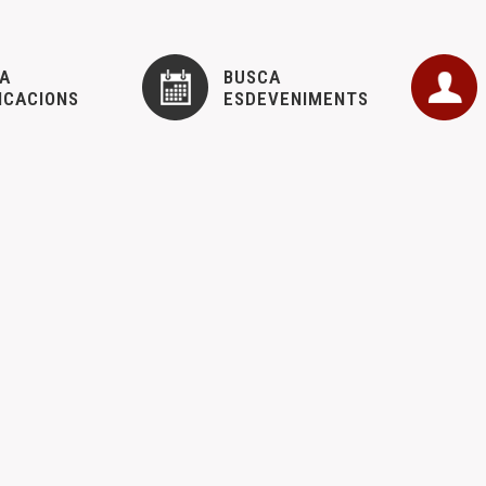
A
BUSCA
ICACIONS
ESDEVENIMENTS
 GENERAL
 CEM
11 desembre, 2023
n adjuntamos la convocatoria de la Asamblea General Ordinaria del d
NTERNACIONAL DE ESTUDIOS HISTÓRICOS SOBRE LA
 i xerrades
Novetats del CEM
,
8 setembre, 2023