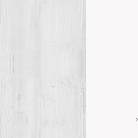
Details
Firmado con
Maestrat
Jornades
N
,
El pasado 14 d
Maestrazgo y el
Details