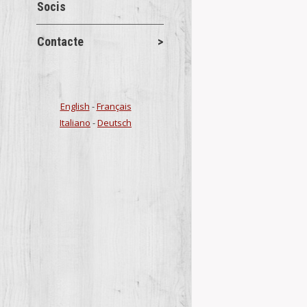
Socis
JORNADA I
MASONERÍ
Contacte
Conferències 
No hace mucho
Maestrat” con e
English
-
Français
Details
Italiano
-
Deutsch
Convocatoria
Cargos.
Novetats del 
CamScanner 11