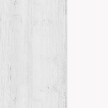
Clausura de 
Actes
Jorn
,
RESÚM DE LE
MAESTAT: HIS
d’octubre de 
Details
Nuestro soc
destacada en
Novetats del 
CENTRE D’ESTU
comunicar aqu
soci del CEM, 
Details