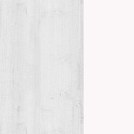
Programa de 
Actes
Jorn
,
Los días 7, 8
Maestrat las 
celebrarán…
Details
Convocadas l
Actes
Jorn
,
Durante los día
Jornades d’Es
destacados esp