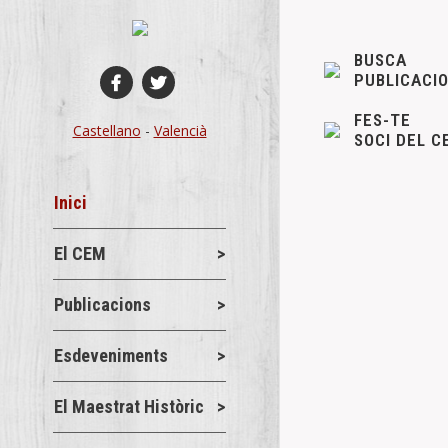
BUSCA
PUBLICACI
FES-TE
Castellano
-
Valencià
SOCI DEL C
Inici
ASAMBLEA 
El CEM
Novetats del 
Publicacions
A continuación
de diciembre. 
Esdeveniments
Details
El Maestrat Històric