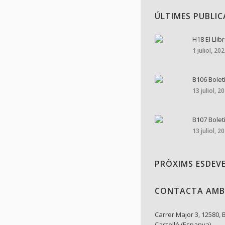
ÚLTIMES PUBLI
H18 El Llib
1 juliol, 20
B106 Bolet
13 juliol, 2
B107 Bolet
13 juliol, 2
PRÒXIMS ESDEV
CONTACTA AMB
Carrer Major 3, 12580, 
Castelló (Espanya)