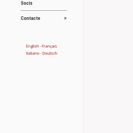
Socis
1) S’amplia e
del Maestrat, 
Contacte
Details
English
-
Français
NOTICIES 
Italiano
-
Deutsch
Novetats del
El CEM va visit
Magistri” orga
Details
Propera pr
Novetats del