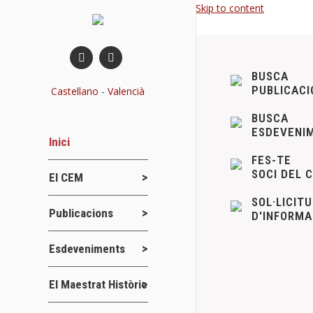
Skip to content
BUSCA
PUBLICACI
Castellano
-
Valencià
BUSCA
ESDEVENI
Inici
FES-TE
SOCI DEL 
El CEM
SOL·LICIT
Publicacions
D'INFORMA
Esdeveniments
NOTICIES 
El Maestrat Històric
Novetats del