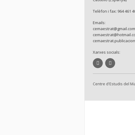
Telèfon i fax: 964 461 4
Emails:
cemaestrat@gmail.co
cemaestrat@hotmail.c
cemaestrat.publicacio
Xarxes socials:
Centre d'Estudis del M