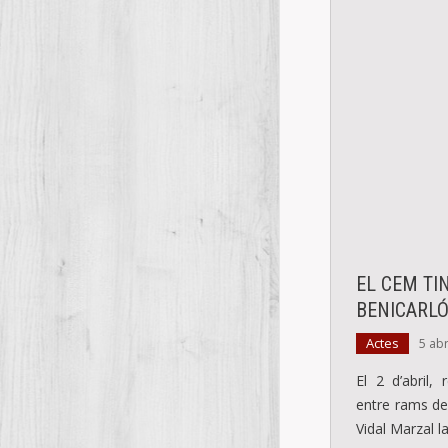
EL CEM TI
BENICARL
Actes
5 abr
El 2 d’abril,
entre rams de 
Vidal Marzal 