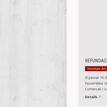
REFUNDACI
Novetats del
El passat 16 d’
l’assemblea de
Comercals i L
Details