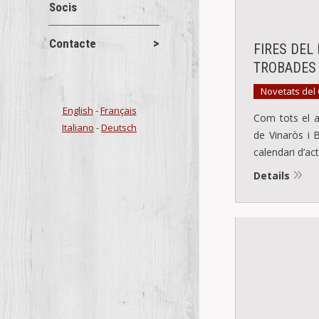
Socis
Contacte
FIRES DEL 
TROBADES 
Novetats del
English
-
Français
Com tots el a
Italiano
-
Deutsch
de Vinaròs i B
calendari d’ac
Details