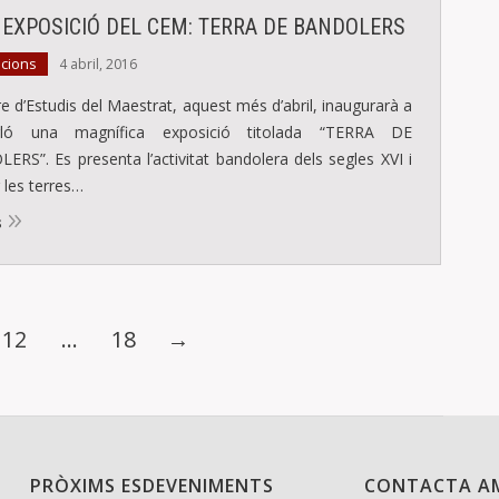
 EXPOSICIÓ DEL CEM: TERRA DE BANDOLERS
icions
4 abril, 2016
re d’Estudis del Maestrat, aquest més d’abril, inaugurarà a
rló una magnífica exposició titolada “TERRA DE
RS”. Es presenta l’activitat bandolera dels segles XVI i
r les terres…
s
12
…
18
→
PRÒXIMS ESDEVENIMENTS
CONTACTA A