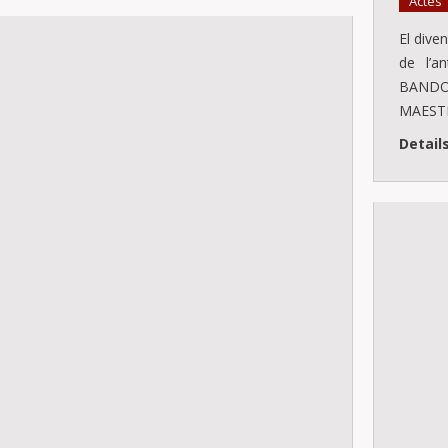
Actes
El diven
de l’a
BANDO
MAESTR
Detail