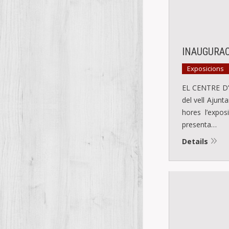
INAUGURAC
Exposicions
EL CENTRE D’
del vell Ajunt
hores l’expo
presenta…
Details