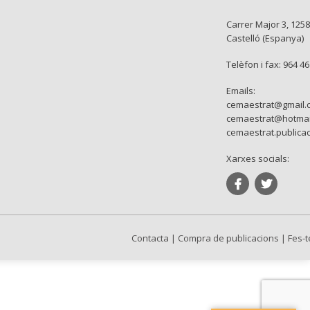
Carrer Major 3, 1258
Castelló (Espanya)
Telèfon i fax: 964 4
Emails:
cemaestrat@gmail.
cemaestrat@hotmai
cemaestrat.publica
Xarxes socials:
Contacta
|
Compra de publicacions
|
Fes-t