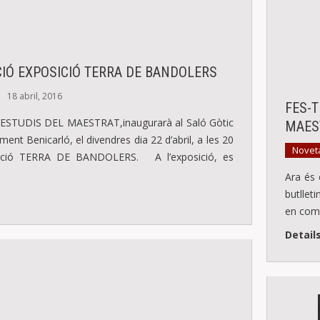
IÓ EXPOSICIÓ TERRA DE BANDOLERS
18 abril, 2016
FES-T
ESTUDIS DEL MAESTRAT,inaugurarà al Saló Gòtic
MAES
ament Benicarló, el divendres dia 22 d’abril, a les 20
Novet
sició TERRA DE BANDOLERS. A l’exposició, es
Ara és
butllet
en comp
Detail