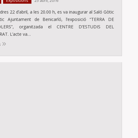
Exposicions
,
25 abril, 2016
dres 22 d’abril, a les 20.00 h, es va inaugurar al Saló Gòtic
ntic Ajuntament de Benicarló, l’exposició “TERRA DE
LERS”, organitzada el CENTRE D’ESTUDIS DEL
AT. L’acte va…
s