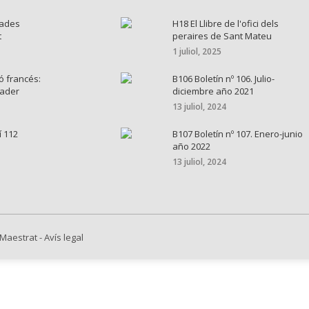
nades
H18 El Llibre de l'ofici dels
t
peraires de Sant Mateu
1 juliol, 2025
ó francés:
B106 Boletín nº 106. Julio-
cader
diciembre año 2021
13 juliol, 2024
í 112
B107 Boletín nº 107. Enero-junio
año 2022
13 juliol, 2024
 Maestrat
-
Avís legal