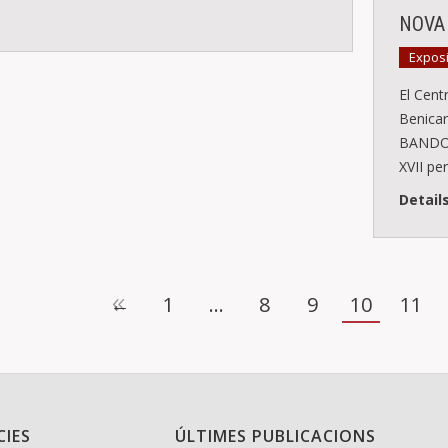
NOVA
Expos
El Cent
Benica
BANDOLE
XVII pe
Detail
←
1
…
8
9
10
11
CIES
ÚLTIMES PUBLICACIONS