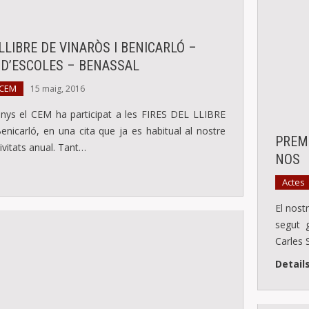
LLIBRE DE VINARÒS I BENICARLÓ –
D’ESCOLES – BENASSAL
 CEM
15 maig, 2016
nys el CEM ha participat a les FIRES DEL LLIBRE
enicarló, en una cita que ja es habitual al nostre
PREMI
tivitats anual. Tant…
NOS
Actes
El nost
segut 
Carles 
Detail