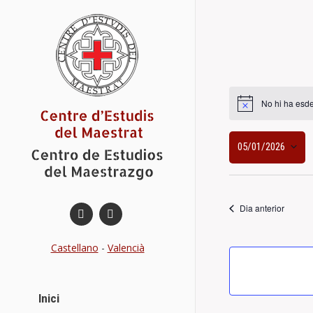
No hi ha esd
05/01/2026
Selecciona
una
data.
Dia anterior
Castellano
-
Valencià
Inici