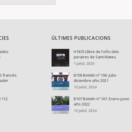
CIES
ÚLTIMES PUBLICACIONS
nades
H18 El Llibre de l'ofici dels
t
peraires de Sant Mateu
1 juliol, 2025
ó francés:
B106 Boletín nº 106. Julio-
cader
diciembre año 2021
13 juliol, 2024
í 112
B107 Boletín nº 107. Enero-junio
año 2022
13 juliol, 2024