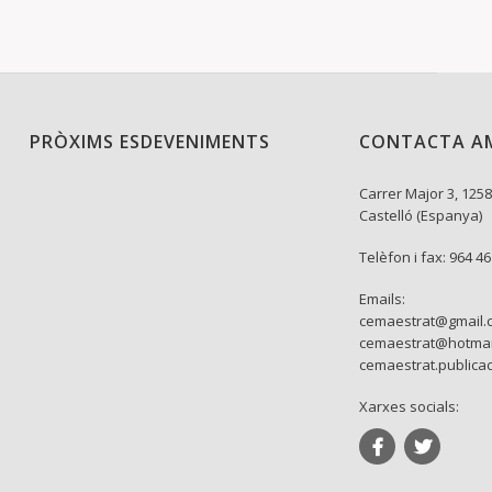
PRÒXIMS ESDEVENIMENTS
CONTACTA A
Carrer Major 3, 1258
Castelló (Espanya)
Telèfon i fax: 964 4
Emails:
cemaestrat@gmail.
cemaestrat@hotmai
cemaestrat.publica
Xarxes socials: