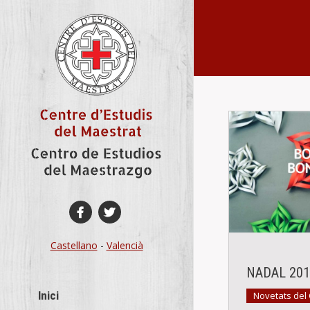
You are here:
Castellano
-
Valencià
NADAL 201
Inici
Novetats del