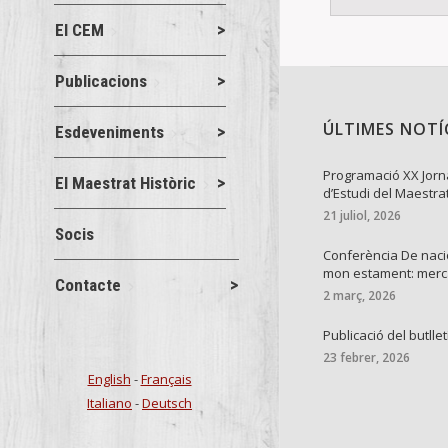
El CEM
Publicacions
ÚLTIMES NOTÍ
Esdeveniments
Programació XX Jor
El Maestrat Històric
d’Estudi del Maestra
21 juliol, 2026
Socis
Conferència De naci
mon estament: mer
Contacte
2 març, 2026
Publicació del butllet
23 febrer, 2026
English
-
Français
Italiano
-
Deutsch