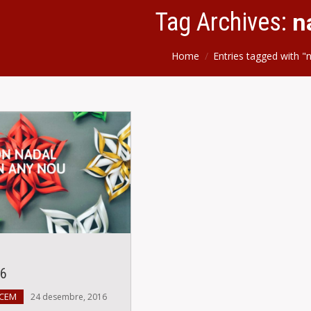
Tag Archives:
n
Home
Entries tagged with "
6
 CEM
24 desembre, 2016